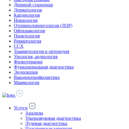
Дневной стационар
Дерматология
Кардиология
Неврология
Оторинолорингология (ЛОР)
Офтальмология
Проктология
Ревматология
ССХ
Травмотология и ортопедия
Урология, андрология
Физиотерапия
Функциональная диагностика
Эндоскопия
Вакцинопрофилактика
Маммология
Услуги
Анализы
Ультразвуковая диагностика
Лучевая диагностика
Пластическая хирургия