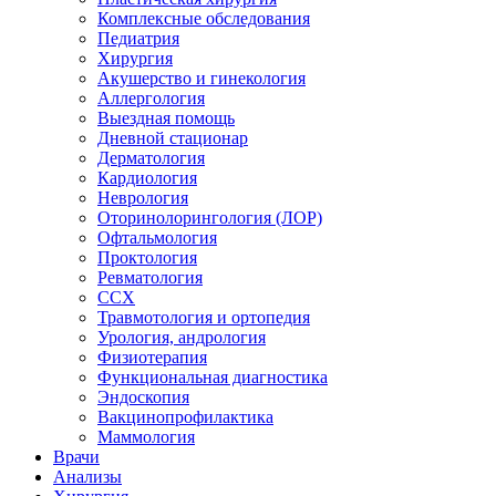
Комплексные обследования
Педиатрия
Хирургия
Акушерство и гинекология
Аллергология
Выездная помощь
Дневной стационар
Дерматология
Кардиология
Неврология
Оторинолорингология (ЛОР)
Офтальмология
Проктология
Ревматология
ССХ
Травмотология и ортопедия
Урология, андрология
Физиотерапия
Функциональная диагностика
Эндоскопия
Вакцинопрофилактика
Маммология
Врачи
Анализы