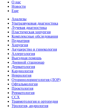
О нас
Новости
Еще
Анализы
Ультразвуковая диагностика
Лучевая диагностика
Пластическая хирургия
Комплексные обследования
Педиатрия
Хирургия
Акушерство и гинекология
Аллергология
Выездная помощь
Дневной стационар
Дерматология
Кардиология
Неврология
Оторинолорингология (ЛОР)
Офтальмология
Проктология
Ревматология
ССХ
Травмотология и ортопедия
Урология, андрология