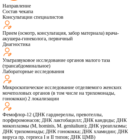
Направление
Состав чекапа
Консультации специалистов
Прием (осмотр, консультация, забор материала) врача-
акушера-гинеколога, первичный
Диагностика
Ультразвуковое исследование органов малого таза
(трансабдоминальное)
Лабораторные исследования
Микроскопическое исследование отделяемого женских
мочеполовых органов (в том числе на трихомонады,
гонококки) 2 локализации
Фемофлор-12 (ДНК гарднереллы, превотеллы,
порфиромонасов; ДНК лактобацилл; ДНК кандиды; ДНК
микоплазмы (M, hominis, M. genitalium); ДНК уреаплазмы;
ДНК трихомонады; ДНК гонококка; ДНК хламидии; ДНК
вируса пр. герпеса I и II типов; ДНК ЦМВ)