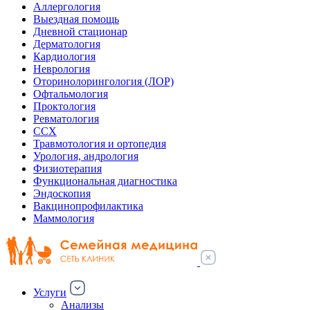
Аллергология
Выездная помощь
Дневной стационар
Дерматология
Кардиология
Неврология
Оторинолорингология (ЛОР)
Офтальмология
Проктология
Ревматология
ССХ
Травмотология и ортопедия
Урология, андрология
Физиотерапия
Функциональная диагностика
Эндоскопия
Вакцинопрофилактика
Маммология
Услуги
Анализы