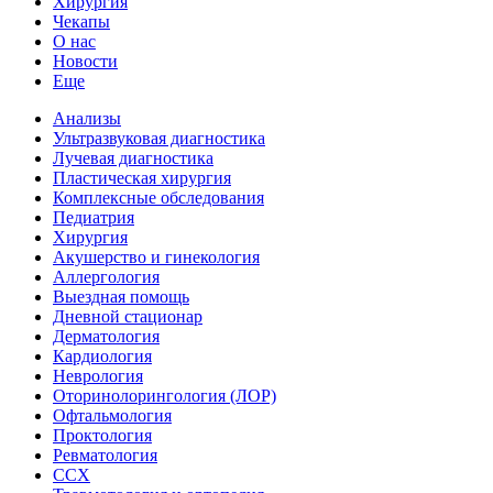
Хирургия
Чекапы
О нас
Новости
Еще
Анализы
Ультразвуковая диагностика
Лучевая диагностика
Пластическая хирургия
Комплексные обследования
Педиатрия
Хирургия
Акушерство и гинекология
Аллергология
Выездная помощь
Дневной стационар
Дерматология
Кардиология
Неврология
Оторинолорингология (ЛОР)
Офтальмология
Проктология
Ревматология
ССХ