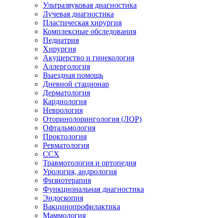
Ультразвуковая диагностика
Лучевая диагностика
Пластическая хирургия
Комплексные обследования
Педиатрия
Хирургия
Акушерство и гинекология
Аллергология
Выездная помощь
Дневной стационар
Дерматология
Кардиология
Неврология
Оторинолорингология (ЛОР)
Офтальмология
Проктология
Ревматология
ССХ
Травмотология и ортопедия
Урология, андрология
Физиотерапия
Функциональная диагностика
Эндоскопия
Вакцинопрофилактика
Маммология