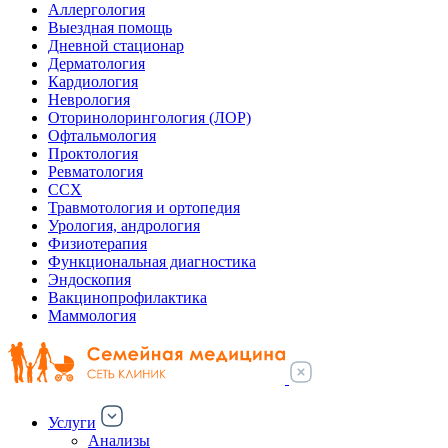
Аллергология
Выездная помощь
Дневной стационар
Дерматология
Кардиология
Неврология
Оторинолорингология (ЛОР)
Офтальмология
Проктология
Ревматология
ССХ
Травмотология и ортопедия
Урология, андрология
Физиотерапия
Функциональная диагностика
Эндоскопия
Вакцинопрофилактика
Маммология
Услуги
Анализы