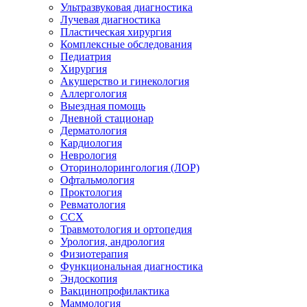
Ультразвуковая диагностика
Лучевая диагностика
Пластическая хирургия
Комплексные обследования
Педиатрия
Хирургия
Акушерство и гинекология
Аллергология
Выездная помощь
Дневной стационар
Дерматология
Кардиология
Неврология
Оторинолорингология (ЛОР)
Офтальмология
Проктология
Ревматология
ССХ
Травмотология и ортопедия
Урология, андрология
Физиотерапия
Функциональная диагностика
Эндоскопия
Вакцинопрофилактика
Маммология