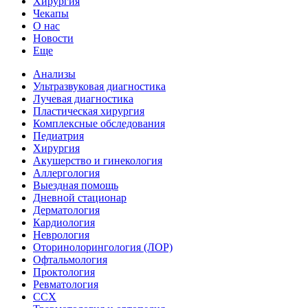
Хирургия
Чекапы
О нас
Новости
Еще
Анализы
Ультразвуковая диагностика
Лучевая диагностика
Пластическая хирургия
Комплексные обследования
Педиатрия
Хирургия
Акушерство и гинекология
Аллергология
Выездная помощь
Дневной стационар
Дерматология
Кардиология
Неврология
Оторинолорингология (ЛОР)
Офтальмология
Проктология
Ревматология
ССХ