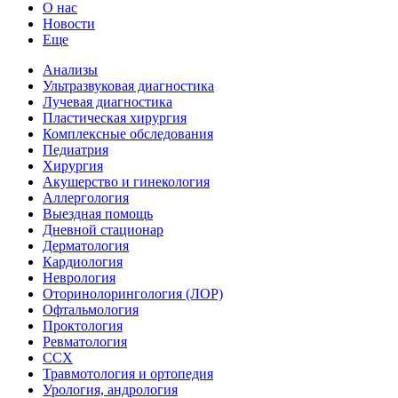
О нас
Новости
Еще
Анализы
Ультразвуковая диагностика
Лучевая диагностика
Пластическая хирургия
Комплексные обследования
Педиатрия
Хирургия
Акушерство и гинекология
Аллергология
Выездная помощь
Дневной стационар
Дерматология
Кардиология
Неврология
Оторинолорингология (ЛОР)
Офтальмология
Проктология
Ревматология
ССХ
Травмотология и ортопедия
Урология, андрология