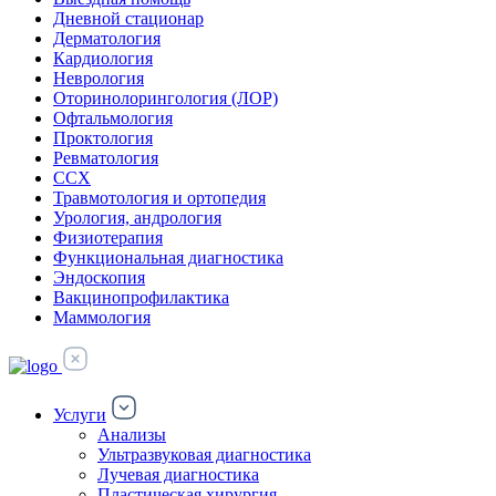
Дневной стационар
Дерматология
Кардиология
Неврология
Оторинолорингология (ЛОР)
Офтальмология
Проктология
Ревматология
ССХ
Травмотология и ортопедия
Урология, андрология
Физиотерапия
Функциональная диагностика
Эндоскопия
Вакцинопрофилактика
Маммология
Услуги
Анализы
Ультразвуковая диагностика
Лучевая диагностика
Пластическая хирургия