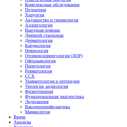
Комплексные обследования
Педиатрия
Хирургия
Акушерство и гинекология
Аллергология
Выездная помощь
Дневной стационар
Дерматология
Кардиология
Неврология
Оторинолорингология (ЛОР)
Офтальмология
Проктология
Ревматология
ССХ
Травмотология и ортопедия
Урология, андрология
Физиотерапия
Функциональная диагностика
Эндоскопия
Вакцинопрофилактика
Маммология
Врачи
Анализы