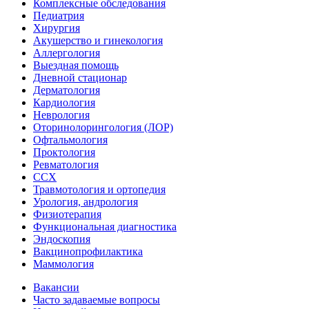
Комплексные обследования
Педиатрия
Хирургия
Акушерство и гинекология
Аллергология
Выездная помощь
Дневной стационар
Дерматология
Кардиология
Неврология
Оторинолорингология (ЛОР)
Офтальмология
Проктология
Ревматология
ССХ
Травмотология и ортопедия
Урология, андрология
Физиотерапия
Функциональная диагностика
Эндоскопия
Вакцинопрофилактика
Маммология
Вакансии
Часто задаваемые вопросы