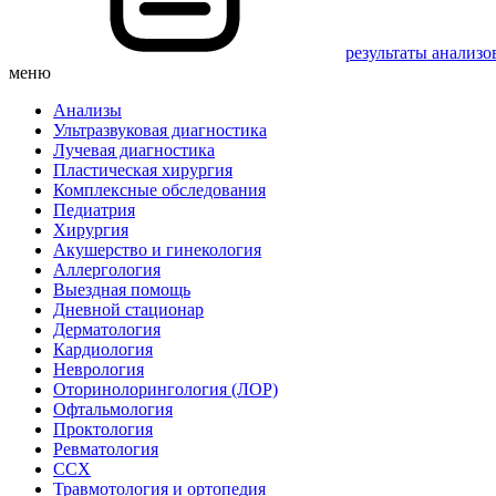
результаты анализо
меню
Анализы
Ультразвуковая диагностика
Лучевая диагностика
Пластическая хирургия
Комплексные обследования
Педиатрия
Хирургия
Акушерство и гинекология
Аллергология
Выездная помощь
Дневной стационар
Дерматология
Кардиология
Неврология
Оторинолорингология (ЛОР)
Офтальмология
Проктология
Ревматология
ССХ
Травмотология и ортопедия