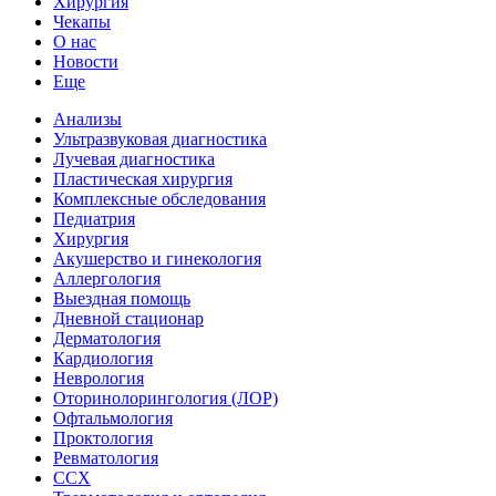
Хирургия
Чекапы
О нас
Новости
Еще
Анализы
Ультразвуковая диагностика
Лучевая диагностика
Пластическая хирургия
Комплексные обследования
Педиатрия
Хирургия
Акушерство и гинекология
Аллергология
Выездная помощь
Дневной стационар
Дерматология
Кардиология
Неврология
Оторинолорингология (ЛОР)
Офтальмология
Проктология
Ревматология
ССХ