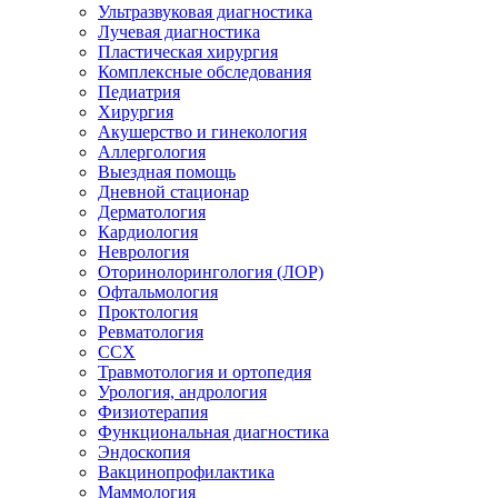
Ультразвуковая диагностика
Лучевая диагностика
Пластическая хирургия
Комплексные обследования
Педиатрия
Хирургия
Акушерство и гинекология
Аллергология
Выездная помощь
Дневной стационар
Дерматология
Кардиология
Неврология
Оторинолорингология (ЛОР)
Офтальмология
Проктология
Ревматология
ССХ
Травмотология и ортопедия
Урология, андрология
Физиотерапия
Функциональная диагностика
Эндоскопия
Вакцинопрофилактика
Маммология