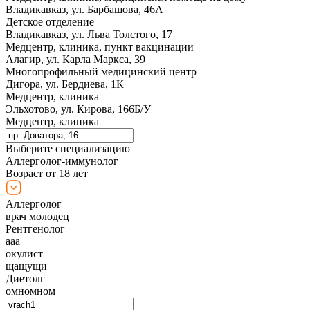
Владикавказ, ул. Барбашова, 46А
Детское отделение
Владикавказ, ул. Льва Толстого, 17
Медцентр, клиника, пункт вакцинации
Алагир, ул. Карла Маркса, 39
Многопрофильный медицинский центр
Дигора, ул. Бердиева, 1К
Медцентр, клиника
Эльхотово, ул. Кирова, 166Б/У
Медцентр, клиника
Выберите специализацию
Аллерголог-иммунолог
Возраст от 18 лет
Аллерголог
врач молодец
Рентгенолог
ааа
окулист
щащущи
Диетолг
омномном