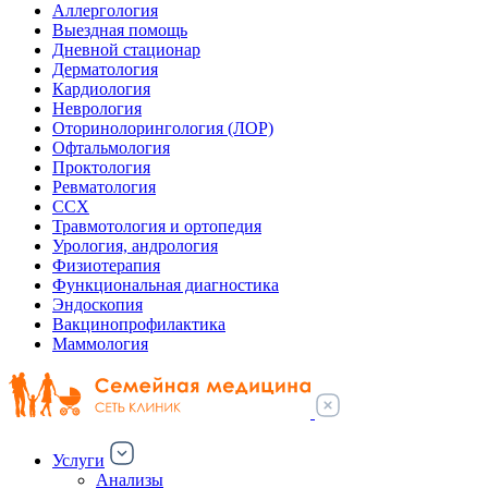
Аллергология
Выездная помощь
Дневной стационар
Дерматология
Кардиология
Неврология
Оторинолорингология (ЛОР)
Офтальмология
Проктология
Ревматология
ССХ
Травмотология и ортопедия
Урология, андрология
Физиотерапия
Функциональная диагностика
Эндоскопия
Вакцинопрофилактика
Маммология
Услуги
Анализы