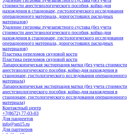
Удаление гигромы лучезапястного сустава (без учета
стоимости анестезиологического пособия, койко-дня
нахождения в стационаре, гистологического исследования
операционного материала, дорогостоящих расходных
материалов)
Удаление гигромы лучезапястного сустава (без учета
стоимости анестезиологического пособия, койко-дня
нахождения в стационаре, гистологического исследования
операционного материала, дорогостоящих расходных
материалов)
Пластика переломов скуловой кости
Пластика переломов скуловой кости
Лапароскопическая экстирпация матки (без учета стоимости
анестезиологического пособия, койко-дня нахождения в
стационаре, гистологического исследования операционного
материала)
Лапароскопическая экстирпация матки (без учета стоимости
анестезиологического пособия, койко-дня нахождения в
стационаре, гистологического исследования операционного
материала)
Контактный центр
+7(8672) 77-03-03
Для пациентов
info@sm15.ru
Для партнеров