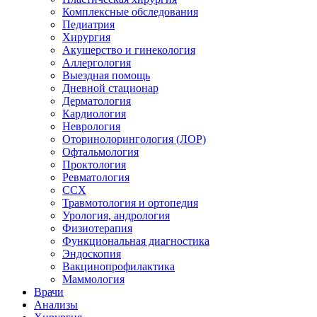
Комплексные обследования
Педиатрия
Хирургия
Акушерство и гинекология
Аллергология
Выездная помощь
Дневной стационар
Дерматология
Кардиология
Неврология
Оторинолорингология (ЛОР)
Офтальмология
Проктология
Ревматология
ССХ
Травмотология и ортопедия
Урология, андрология
Физиотерапия
Функциональная диагностика
Эндоскопия
Вакцинопрофилактика
Маммология
Врачи
Анализы