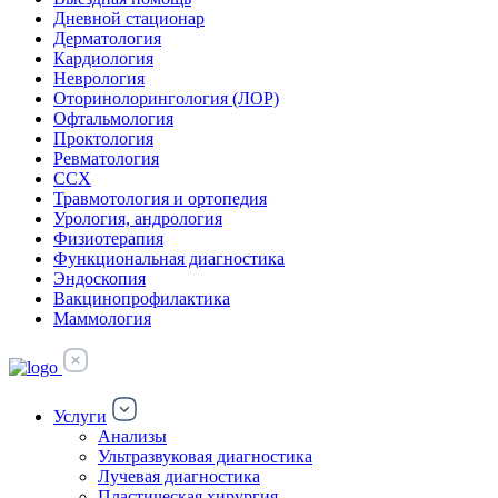
Дневной стационар
Дерматология
Кардиология
Неврология
Оторинолорингология (ЛОР)
Офтальмология
Проктология
Ревматология
ССХ
Травмотология и ортопедия
Урология, андрология
Физиотерапия
Функциональная диагностика
Эндоскопия
Вакцинопрофилактика
Маммология
Услуги
Анализы
Ультразвуковая диагностика
Лучевая диагностика
Пластическая хирургия