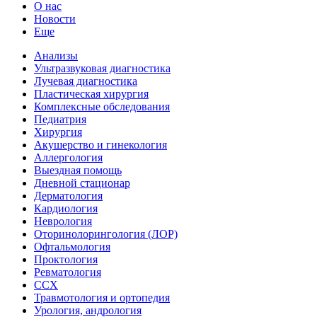
О нас
Новости
Еще
Анализы
Ультразвуковая диагностика
Лучевая диагностика
Пластическая хирургия
Комплексные обследования
Педиатрия
Хирургия
Акушерство и гинекология
Аллергология
Выездная помощь
Дневной стационар
Дерматология
Кардиология
Неврология
Оторинолорингология (ЛОР)
Офтальмология
Проктология
Ревматология
ССХ
Травмотология и ортопедия
Урология, андрология