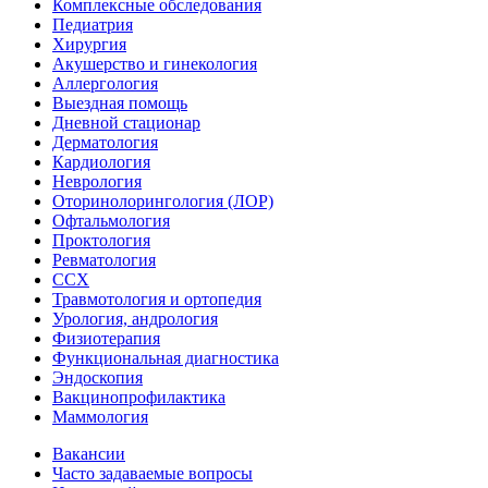
Комплексные обследования
Педиатрия
Хирургия
Акушерство и гинекология
Аллергология
Выездная помощь
Дневной стационар
Дерматология
Кардиология
Неврология
Оторинолорингология (ЛОР)
Офтальмология
Проктология
Ревматология
ССХ
Травмотология и ортопедия
Урология, андрология
Физиотерапия
Функциональная диагностика
Эндоскопия
Вакцинопрофилактика
Маммология
Вакансии
Часто задаваемые вопросы