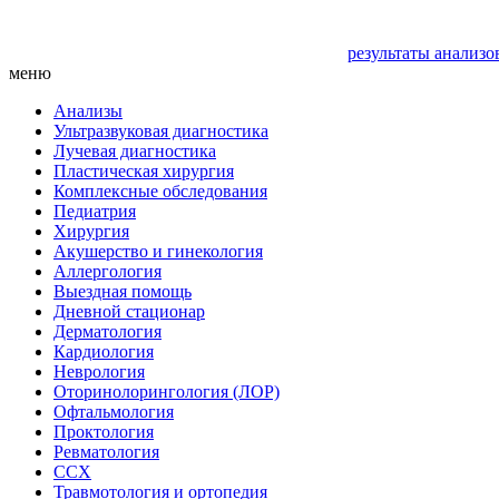
результаты анализо
меню
Анализы
Ультразвуковая диагностика
Лучевая диагностика
Пластическая хирургия
Комплексные обследования
Педиатрия
Хирургия
Акушерство и гинекология
Аллергология
Выездная помощь
Дневной стационар
Дерматология
Кардиология
Неврология
Оторинолорингология (ЛОР)
Офтальмология
Проктология
Ревматология
ССХ
Травмотология и ортопедия