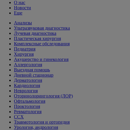
О нас
Новости
Еще
Анализы
Ультразвуковая диагностика
Лучевая диагностика
Пластическая хирургия
Комплексные обследования
Педиатрия
Хирургия
Акушерство и гинекология
Аллергология
Выездная помощь
Дневной стационар
Дерматология
Кардиология
Неврология
Оторинолорингология (ЛОР)
Офтальмология
Проктология
Ревматология
ССХ
Травмотология и ортопедия
Урология, андрология