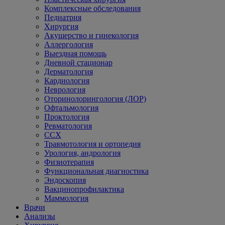
Комплексные обследования
Педиатрия
Хирургия
Акушерство и гинекология
Аллергология
Выездная помощь
Дневной стационар
Дерматология
Кардиология
Неврология
Оторинолорингология (ЛОР)
Офтальмология
Проктология
Ревматология
ССХ
Травмотология и ортопедия
Урология, андрология
Физиотерапия
Функциональная диагностика
Эндоскопия
Вакцинопрофилактика
Маммология
Врачи
Анализы