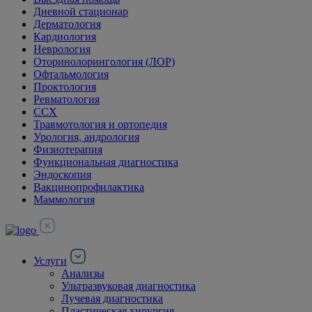
Дневной стационар
Дерматология
Кардиология
Неврология
Оторинолорингология (ЛОР)
Офтальмология
Проктология
Ревматология
ССХ
Травмотология и ортопедия
Урология, андрология
Физиотерапия
Функциональная диагностика
Эндоскопия
Вакцинопрофилактика
Маммология
Услуги
Анализы
Ультразвуковая диагностика
Лучевая диагностика
Пластическая хирургия