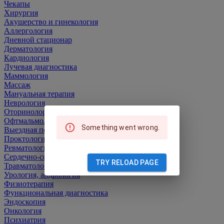
Чекапы
Хирургия
Акушерство и гинекология
Аллергология
Дневной стационар
Дерматология
Кардиология
Лучевая диагностика
Маммология
Массаж
Мануальная терапия
Неврология
Оторинолорингология (ЛОР)
Офтмальмология
Something went wrong.
Выездная помощь
Проктология
Ревматология
Сердечно-сосудистая хирургия
TRY RELOAD PAGE
Травматология и ортопедия
Урология, андрология
Физиотерапия
Функциональная диагностика
Эндоскопия
Онкология
Психиатрия