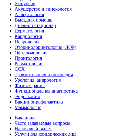
Хирургия
Акушерство и гинекология
Аллергология
Выездная помощь
Дневной стационар
Дерматология
Кардиология
Неврология
Оторинолорингология (ЛОР)
Офтальмология
Проктология
Ревматология
ССХ
Травмотология и ортопедия
Урология, андрология
Физиотерапия
Функциональная диагностика
Эндоскопия
Вакцинопрофилактика
Маммология
Вакансии
Часто задаваемые вопросы
Налоговый вычет
Услуги для юридических лиц