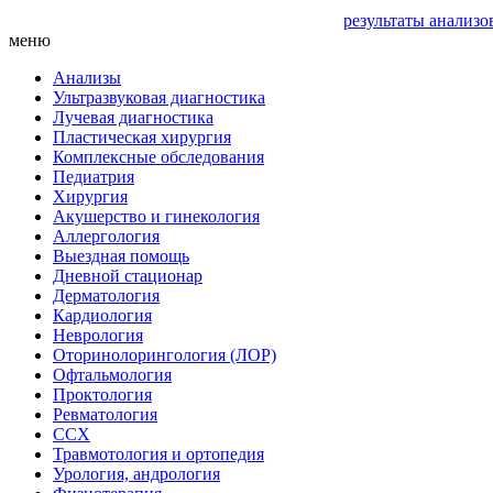
результаты анализо
меню
Анализы
Ультразвуковая диагностика
Лучевая диагностика
Пластическая хирургия
Комплексные обследования
Педиатрия
Хирургия
Акушерство и гинекология
Аллергология
Выездная помощь
Дневной стационар
Дерматология
Кардиология
Неврология
Оторинолорингология (ЛОР)
Офтальмология
Проктология
Ревматология
ССХ
Травмотология и ортопедия
Урология, андрология