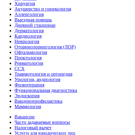
Хирургия
Акушерство и гинекология
Аллергология
Выездная помощь
Дневной стационар
Дерматология
Кардиология
Неврология
Оторинолорингология (ЛОР)
Офтальмология
Проктология
Ревматология
ССХ
Травмотология и ортопедия
Урология, андрология
Физиотерапия
Функциональная диагностика
Эндоскопия
Вакцинопрофилактика
Маммология
Вакансии
Часто задаваемые вопросы
Налоговый вычет
Услуги для юридических лиц