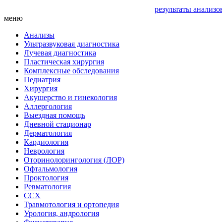
результаты анализо
меню
Анализы
Ультразвуковая диагностика
Лучевая диагностика
Пластическая хирургия
Комплексные обследования
Педиатрия
Хирургия
Акушерство и гинекология
Аллергология
Выездная помощь
Дневной стационар
Дерматология
Кардиология
Неврология
Оторинолорингология (ЛОР)
Офтальмология
Проктология
Ревматология
ССХ
Травмотология и ортопедия
Урология, андрология