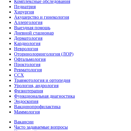
Комплексные обследования
Педиатрия
Хирургия
Акушерство и гинекология
Аллергология
Выездная помощь
Дневной стационар
Дерматология
Кардиология
Неврология
Оторинолорингология (ЛОР)
Офтальмология
Проктология
Ревматология
ССХ
Травмотология и ортопедия
Урология, андрология
Физиотерапия
Функциональная диагностика
Эндоскопия
Вакцинопрофилактика
Маммология
Вакансии
Часто задаваемые вопросы