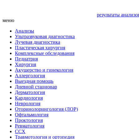
результаты анализо
меню
Анализы
Ультразвуковая диагностика
Лучевая диагностика
Пластическая хирургия
Комплексные обследования
Педиатрия
Хирургия
Акушерство и гинекология
Аллергология
Выездная помощь
Дневной стационар
Дерматология
Кардиология
Неврология
Оторинолорингология (ЛОР)
Офтальмология
Проктология
Ревматология
ССХ
Травмотология и ортопедия