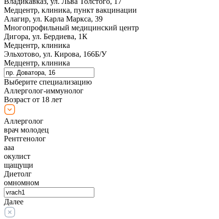
Владикавказ, ул. Льва Толстого, 17
Медцентр, клиника, пункт вакцинации
Алагир, ул. Карла Маркса, 39
Многопрофильный медицинский центр
Дигора, ул. Бердиева, 1К
Медцентр, клиника
Эльхотово, ул. Кирова, 166Б/У
Медцентр, клиника
Выберите специализацию
Аллерголог-иммунолог
Возраст от 18 лет
Аллерголог
врач молодец
Рентгенолог
ааа
окулист
щащущи
Диетолг
омномном
Далее