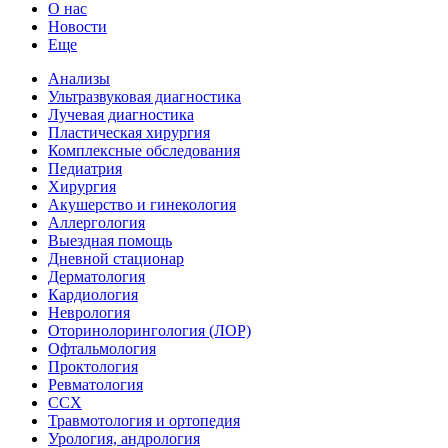
О нас
Новости
Еще
Анализы
Ультразвуковая диагностика
Лучевая диагностика
Пластическая хирургия
Комплексные обследования
Педиатрия
Хирургия
Акушерство и гинекология
Аллергология
Выездная помощь
Дневной стационар
Дерматология
Кардиология
Неврология
Оторинолорингология (ЛОР)
Офтальмология
Проктология
Ревматология
ССХ
Травмотология и ортопедия
Урология, андрология