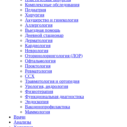
Комплексные обследования
Педиатрия
Хирургия
Акушерство и гинекология
Аллергология
Выездная помощь
Дневной стационар
Дерматология
Кардиология
Неврология
Оторинолорингология (ЛОР)
Офтальмология
Проктология
Ревматология
ССХ
Травмотология и ортопедия
Урология, андрология
Физиотерапия
Функциональная диагностика
Эндоскопия
Вакцинопрофилактика
Маммология
Врачи
Анализы