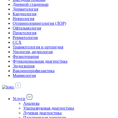
Дневной стационар
Дерматология
Кардиология
Неврология
Оторинолорингология (ЛОР)
Офтальмология
Проктология
Ревматология
ССХ
Травмотология и ортопедия
Урология, андрология
Физиотерапия
Функциональная диагностика
Эндоскопия
Вакцинопрофилактика
Маммология
Услуги
Анализы
Ультразвуковая диагностика
Лучевая диагностика
Пластическая хирургия