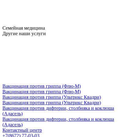
Семейная медицина
Другие наши услуги
Вакцинация против гриппа (Флю-М)
Вакцинация против гриппа (Флю-М)
Вакцинация против гриппа (Ультрикс Квадри)
Вакцинация против гриппа (Ультрикс Квадри)
Вакцинация против дифтерии, столбняка и коклюша
(Адасель)
Вакцинация против дифтерии, столбняка и коклюша
(Адасель)
Контактный центр
+7(8672) 77-03-03