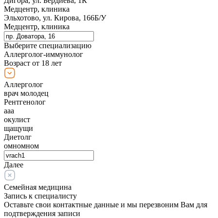
Дигора, ул. Бердиева, 1К
Медцентр, клиника
Эльхотово, ул. Кирова, 166Б/У
Медцентр, клиника
Выберите специализацию
Аллерголог-иммунолог
Возраст от 18 лет
Аллерголог
врач молодец
Рентгенолог
ааа
окулист
щащущи
Диетолг
омномном
Далее
Семейная медицина
Запись к специалисту
Оставьте свои контактные данные и мы перезвоним Вам для
подтверждения записи