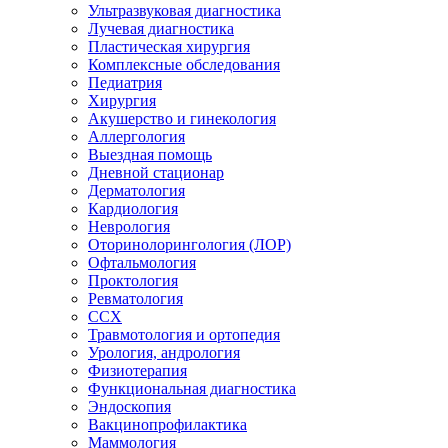
Ультразвуковая диагностика
Лучевая диагностика
Пластическая хирургия
Комплексные обследования
Педиатрия
Хирургия
Акушерство и гинекология
Аллергология
Выездная помощь
Дневной стационар
Дерматология
Кардиология
Неврология
Оторинолорингология (ЛОР)
Офтальмология
Проктология
Ревматология
ССХ
Травмотология и ортопедия
Урология, андрология
Физиотерапия
Функциональная диагностика
Эндоскопия
Вакцинопрофилактика
Маммология