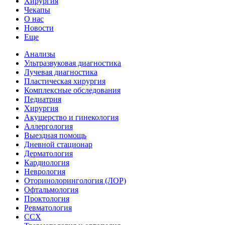
Хирургия
Чекапы
О нас
Новости
Еще
Анализы
Ультразвуковая диагностика
Лучевая диагностика
Пластическая хирургия
Комплексные обследования
Педиатрия
Хирургия
Акушерство и гинекология
Аллергология
Выездная помощь
Дневной стационар
Дерматология
Кардиология
Неврология
Оторинолорингология (ЛОР)
Офтальмология
Проктология
Ревматология
ССХ