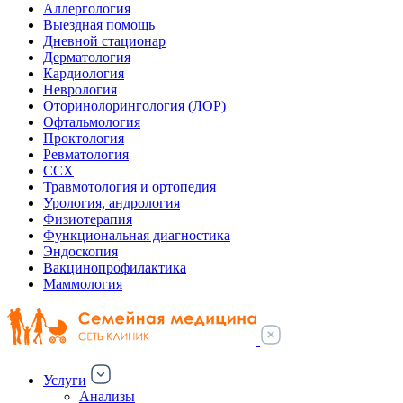
Аллергология
Выездная помощь
Дневной стационар
Дерматология
Кардиология
Неврология
Оторинолорингология (ЛОР)
Офтальмология
Проктология
Ревматология
ССХ
Травмотология и ортопедия
Урология, андрология
Физиотерапия
Функциональная диагностика
Эндоскопия
Вакцинопрофилактика
Маммология
Услуги
Анализы