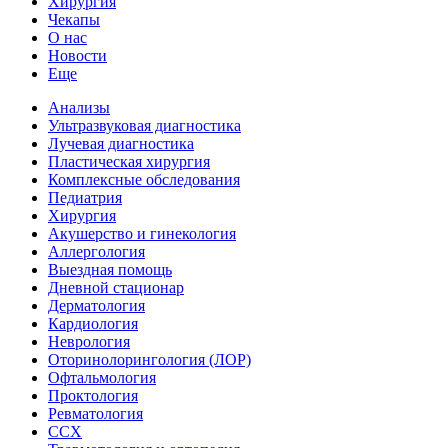
Хирургия
Чекапы
О нас
Новости
Еще
Анализы
Ультразвуковая диагностика
Лучевая диагностика
Пластическая хирургия
Комплексные обследования
Педиатрия
Хирургия
Акушерство и гинекология
Аллергология
Выездная помощь
Дневной стационар
Дерматология
Кардиология
Неврология
Оторинолорингология (ЛОР)
Офтальмология
Проктология
Ревматология
ССХ