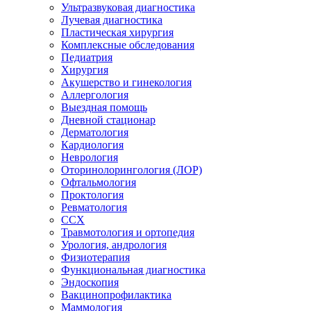
Ультразвуковая диагностика
Лучевая диагностика
Пластическая хирургия
Комплексные обследования
Педиатрия
Хирургия
Акушерство и гинекология
Аллергология
Выездная помощь
Дневной стационар
Дерматология
Кардиология
Неврология
Оторинолорингология (ЛОР)
Офтальмология
Проктология
Ревматология
ССХ
Травмотология и ортопедия
Урология, андрология
Физиотерапия
Функциональная диагностика
Эндоскопия
Вакцинопрофилактика
Маммология