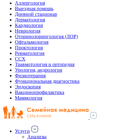
Аллергология
Выездная помощь
Дневной стационар
Дерматология
Кардиология
Неврология
Оторинолорингология (ЛОР)
Офтальмология
Проктология
Ревматология
ССХ
Травмотология и ортопедия
Урология, андрология
Физиотерапия
Функциональная диагностика
Эндоскопия
Вакцинопрофилактика
Маммология
Услуги
Анализы