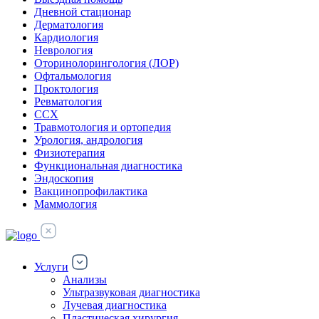
Дневной стационар
Дерматология
Кардиология
Неврология
Оторинолорингология (ЛОР)
Офтальмология
Проктология
Ревматология
ССХ
Травмотология и ортопедия
Урология, андрология
Физиотерапия
Функциональная диагностика
Эндоскопия
Вакцинопрофилактика
Маммология
Услуги
Анализы
Ультразвуковая диагностика
Лучевая диагностика
Пластическая хирургия