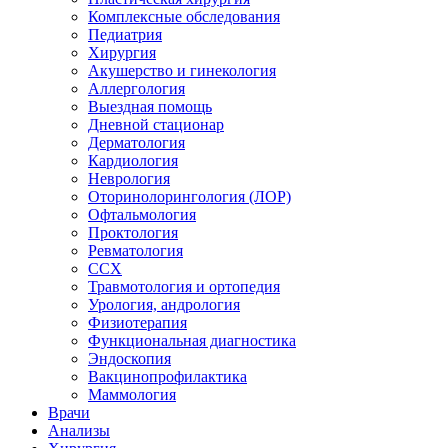
Комплексные обследования
Педиатрия
Хирургия
Акушерство и гинекология
Аллергология
Выездная помощь
Дневной стационар
Дерматология
Кардиология
Неврология
Оторинолорингология (ЛОР)
Офтальмология
Проктология
Ревматология
ССХ
Травмотология и ортопедия
Урология, андрология
Физиотерапия
Функциональная диагностика
Эндоскопия
Вакцинопрофилактика
Маммология
Врачи
Анализы