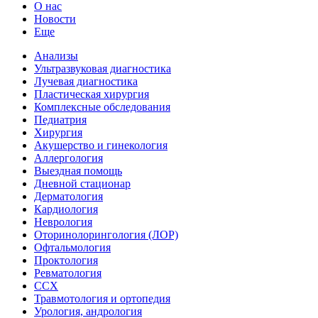
О нас
Новости
Еще
Анализы
Ультразвуковая диагностика
Лучевая диагностика
Пластическая хирургия
Комплексные обследования
Педиатрия
Хирургия
Акушерство и гинекология
Аллергология
Выездная помощь
Дневной стационар
Дерматология
Кардиология
Неврология
Оторинолорингология (ЛОР)
Офтальмология
Проктология
Ревматология
ССХ
Травмотология и ортопедия
Урология, андрология