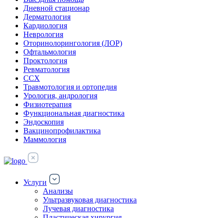
Дневной стационар
Дерматология
Кардиология
Неврология
Оторинолорингология (ЛОР)
Офтальмология
Проктология
Ревматология
ССХ
Травмотология и ортопедия
Урология, андрология
Физиотерапия
Функциональная диагностика
Эндоскопия
Вакцинопрофилактика
Маммология
Услуги
Анализы
Ультразвуковая диагностика
Лучевая диагностика
Пластическая хирургия