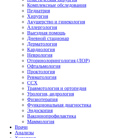
Комплексные обследования
Педиатрия
Хирургия
Акушерство и гинекология
Аллергология
Выездная помощь
Дневной стационар
Дерматология
Кардиология
Неврология
Оторинолорингология (ЛОР)
Офтальмология
Проктология
Ревматология
ССХ
Травмотология и ортопедия
Урология, андрология
Физиотерапия
Функциональная диагностика
Эндоскопия
Вакцинопрофилактика
Маммология
Врачи
Анализы