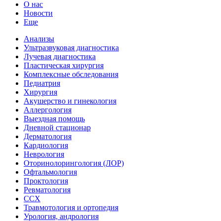
О нас
Новости
Еще
Анализы
Ультразвуковая диагностика
Лучевая диагностика
Пластическая хирургия
Комплексные обследования
Педиатрия
Хирургия
Акушерство и гинекология
Аллергология
Выездная помощь
Дневной стационар
Дерматология
Кардиология
Неврология
Оторинолорингология (ЛОР)
Офтальмология
Проктология
Ревматология
ССХ
Травмотология и ортопедия
Урология, андрология