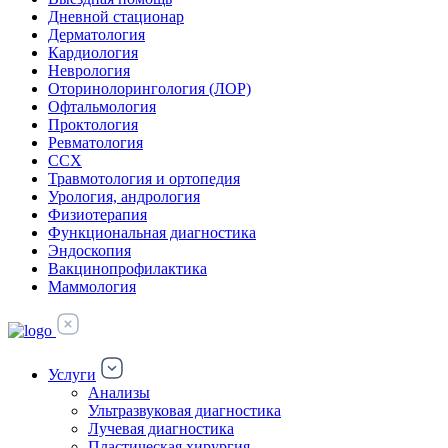
Дневной стационар
Дерматология
Кардиология
Неврология
Оторинолорингология (ЛОР)
Офтальмология
Проктология
Ревматология
ССХ
Травмотология и ортопедия
Урология, андрология
Физиотерапия
Функциональная диагностика
Эндоскопия
Вакцинопрофилактика
Маммология
Услуги
Анализы
Ультразвуковая диагностика
Лучевая диагностика
Пластическая хирургия