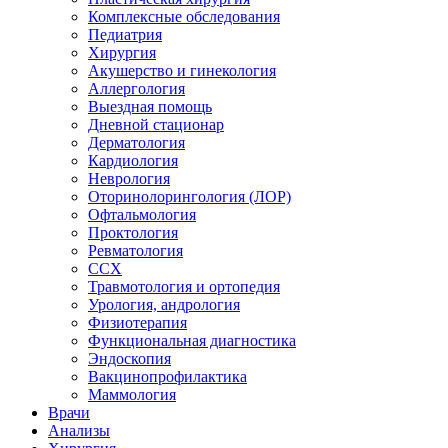
Комплексные обследования
Педиатрия
Хирургия
Акушерство и гинекология
Аллергология
Выездная помощь
Дневной стационар
Дерматология
Кардиология
Неврология
Оторинолорингология (ЛОР)
Офтальмология
Проктология
Ревматология
ССХ
Травмотология и ортопедия
Урология, андрология
Физиотерапия
Функциональная диагностика
Эндоскопия
Вакцинопрофилактика
Маммология
Врачи
Анализы