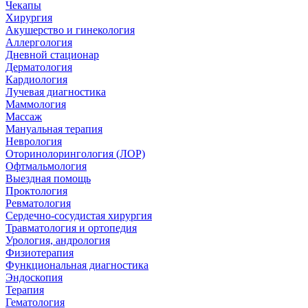
Чекапы
Хирургия
Акушерство и гинекология
Аллергология
Дневной стационар
Дерматология
Кардиология
Лучевая диагностика
Маммология
Массаж
Мануальная терапия
Неврология
Оторинолорингология (ЛОР)
Офтмальмология
Выездная помощь
Проктология
Ревматология
Сердечно-сосудистая хирургия
Травматология и ортопедия
Урология, андрология
Физиотерапия
Функциональная диагностика
Эндоскопия
Терапия
Гематология