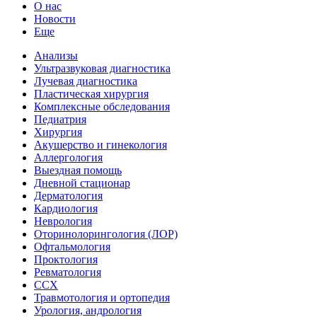
О нас
Новости
Еще
Анализы
Ультразвуковая диагностика
Лучевая диагностика
Пластическая хирургия
Комплексные обследования
Педиатрия
Хирургия
Акушерство и гинекология
Аллергология
Выездная помощь
Дневной стационар
Дерматология
Кардиология
Неврология
Оторинолорингология (ЛОР)
Офтальмология
Проктология
Ревматология
ССХ
Травмотология и ортопедия
Урология, андрология