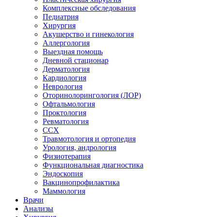
Комплексные обследования
Педиатрия
Хирургия
Акушерство и гинекология
Аллергология
Выездная помощь
Дневной стационар
Дерматология
Кардиология
Неврология
Оторинолорингология (ЛОР)
Офтальмология
Проктология
Ревматология
ССХ
Травмотология и ортопедия
Урология, андрология
Физиотерапия
Функциональная диагностика
Эндоскопия
Вакцинопрофилактика
Маммология
Врачи
Анализы