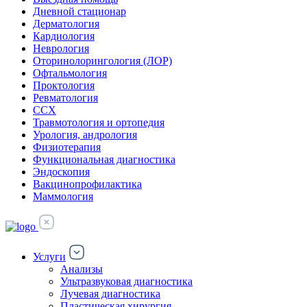
Дневной стационар
Дерматология
Кардиология
Неврология
Оторинолорингология (ЛОР)
Офтальмология
Проктология
Ревматология
ССХ
Травмотология и ортопедия
Урология, андрология
Физиотерапия
Функциональная диагностика
Эндоскопия
Вакцинопрофилактика
Маммология
Услуги
Анализы
Ультразвуковая диагностика
Лучевая диагностика
Пластическая хирургия