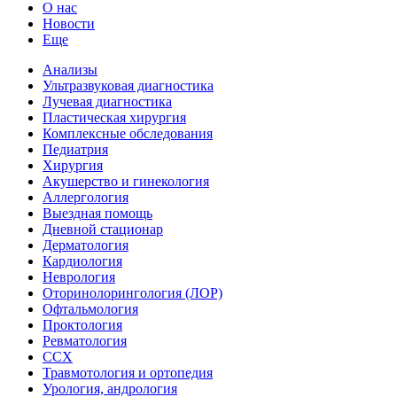
О нас
Новости
Еще
Анализы
Ультразвуковая диагностика
Лучевая диагностика
Пластическая хирургия
Комплексные обследования
Педиатрия
Хирургия
Акушерство и гинекология
Аллергология
Выездная помощь
Дневной стационар
Дерматология
Кардиология
Неврология
Оторинолорингология (ЛОР)
Офтальмология
Проктология
Ревматология
ССХ
Травмотология и ортопедия
Урология, андрология