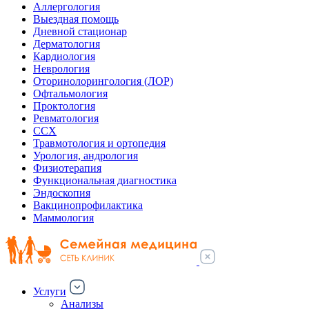
Аллергология
Выездная помощь
Дневной стационар
Дерматология
Кардиология
Неврология
Оторинолорингология (ЛОР)
Офтальмология
Проктология
Ревматология
ССХ
Травмотология и ортопедия
Урология, андрология
Физиотерапия
Функциональная диагностика
Эндоскопия
Вакцинопрофилактика
Маммология
Услуги
Анализы