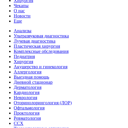
Хирургия
Чекапы
О нас
Новости
Еще
Анализы
Ультразвуковая диагностика
Лучевая диагностика
Пластическая хирургия
Комплексные обследования
Педиатрия
Хирургия
Акушерство и гинекология
Аллергология
Выездная помощь
Дневной стационар
Дерматология
Кардиология
Неврология
Оторинолорингология (ЛОР)
Офтальмология
Проктология
Ревматология
ССХ