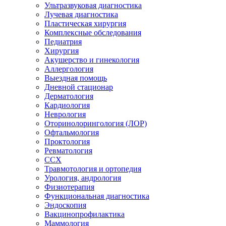
Ультразвуковая диагностика
Лучевая диагностика
Пластическая хирургия
Комплексные обследования
Педиатрия
Хирургия
Акушерство и гинекология
Аллергология
Выездная помощь
Дневной стационар
Дерматология
Кардиология
Неврология
Оторинолорингология (ЛОР)
Офтальмология
Проктология
Ревматология
ССХ
Травмотология и ортопедия
Урология, андрология
Физиотерапия
Функциональная диагностика
Эндоскопия
Вакцинопрофилактика
Маммология