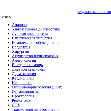
результаты анализо
меню
Анализы
Ультразвуковая диагностика
Лучевая диагностика
Пластическая хирургия
Комплексные обследования
Педиатрия
Хирургия
Акушерство и гинекология
Аллергология
Выездная помощь
Дневной стационар
Дерматология
Кардиология
Неврология
Оторинолорингология (ЛОР)
Офтальмология
Проктология
Ревматология
ССХ
Травмотология и ортопедия