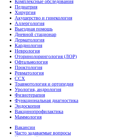
Комплексные обследования
Педиатрия
Хирургия
Акушерство и гинекология
Аллергология
Выездная помощь
Дневной стационар
Дерматология
Кардиология
Неврология
Оторинолорингология (ЛОР)
Офтальмология
Проктология
Ревматология
ССХ
Травмотология и ортопедия
Урология, андрология
Физиотерапия
Функциональная диагностика
Эндоскопия
Вакцинопрофилактика
Маммология
Вакансии
Часто задаваемые вопросы