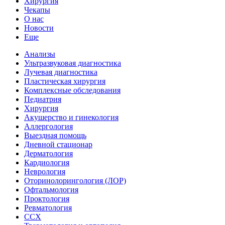
Хирургия
Чекапы
О нас
Новости
Еще
Анализы
Ультразвуковая диагностика
Лучевая диагностика
Пластическая хирургия
Комплексные обследования
Педиатрия
Хирургия
Акушерство и гинекология
Аллергология
Выездная помощь
Дневной стационар
Дерматология
Кардиология
Неврология
Оторинолорингология (ЛОР)
Офтальмология
Проктология
Ревматология
ССХ