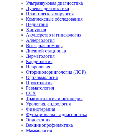
Ультразвуковая диагностика
Лучевая диагностика
Пластическая хирургия
Комплексные обследования
Педиатрия
Хирургия
Акушерство и гинекология
Аллергология
Выездная помощь
Дневной стационар
Дерматология
Кардиология
Неврология
Оторинолорингология (ЛОР)
Офтальмология
Проктология
Ревматология
ССХ
Травмотология и ортопедия
Урология, андрология
Физиотерапия
Функциональная диагностика
Эндоскопия
Вакцинопрофилактика
Маммология