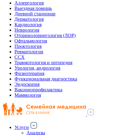
Аллергология
Выездная помощь
Дневной стационар
Дерматология
Кардиология
Неврология
Оторинолорингология (ЛОР)
Офтальмология
Проктология
Ревматология
ССХ
Травмотология и ортопедия
Урология, андрология
Физиотерапия
Функциональная диагностика
Эндоскопия
Вакцинопрофилактика
Маммология
Услуги
Анализы