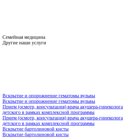
Семейная медицина
Другие наши услуги
Вскрытие и опорожнение гематомы вульвы
Вскрытие и опорожнение гематомы вульвы
Прием (осмотр, консультация) врача акушера-гинеколога
детского в рамках комплексной программы
Прием (осмотр, консультация) врача акушера-гинеколога
детского в рамках комплексной программы
Вскрытие бартолиновой кисты
Вскрытие бартолиновой кисты