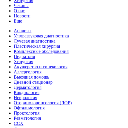
Хирургия
Чекапы
О нас
Новости
Еще
Анализы
Ультразвуковая диагностика
Лучевая диагностика
Пластическая хирургия
Комплексные обследования
Педиатрия
Хирургия
Акушерство и гинекология
Аллергология
Выездная помощь
Дневной стационар
Дерматология
Кардиология
Неврология
Оторинолорингология (ЛОР)
Офтальмология
Проктология
Ревматология
ССХ