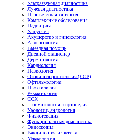
Ультразвуковая диагностика
Лучевая диагностика
Пластическая хирургия
Комплексные обследования
Педиатрия
Хирургия
Акушерство и гинекология
Аллергология
Выездная помощь
Дневной стационар
Дерматология
Кардиология
Неврология
Оторинолорингология (ЛОР)
Офтальмология
Проктология
Ревматология
ССХ
Травмотология и ортопедия
Урология, андрология
Физиотерапия
Функциональная диагностика
Эндоскопия
Вакцинопрофилактика
Маммология