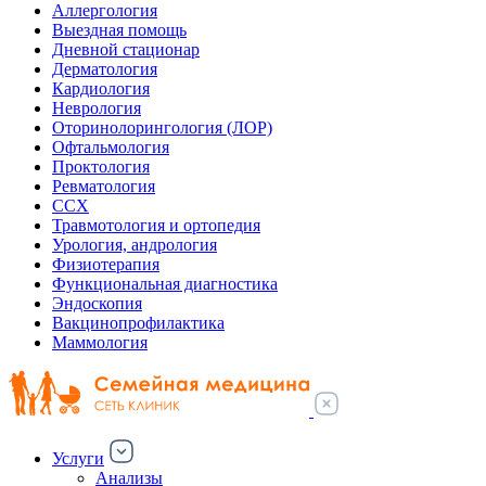
Аллергология
Выездная помощь
Дневной стационар
Дерматология
Кардиология
Неврология
Оторинолорингология (ЛОР)
Офтальмология
Проктология
Ревматология
ССХ
Травмотология и ортопедия
Урология, андрология
Физиотерапия
Функциональная диагностика
Эндоскопия
Вакцинопрофилактика
Маммология
Услуги
Анализы