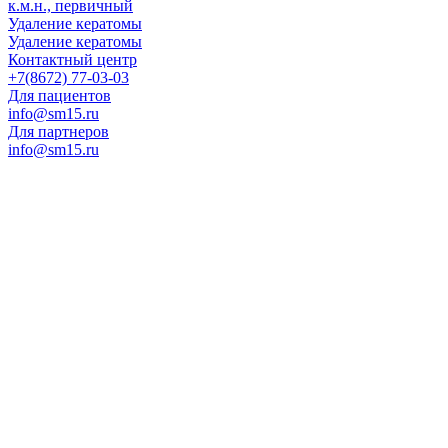
к.м.н., первичный
Удаление кератомы
Удаление кератомы
Контактный центр
+7(8672) 77-03-03
Для пациентов
info@sm15.ru
Для партнеров
info@sm15.ru