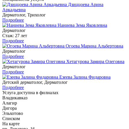
Дзиццоева Арина
Аркадьевна
Дерматолог, Трихолог
Подробнее
Наниева Зема Яковлевна
Дерматолог
Стаж: 27 лет
Подробнее
Огоева Марина Альбертовна
Дерматолог
Подробнее
Хетагурова Замира Олеговна
Дерматолог
Подробнее
Езеева Залина Фидаровна
Детский дерматолог, Дерматолог
Подробнее
Услуга доступна в филиалах
Владикавказ
Алагир
Дигора
Эльхотово
Списком
На карте
пр. Доватора, 16