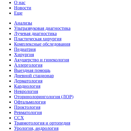
О нас
Новости
Еще
Анализы
Ультразвуковая диагностика
Лучевая диагностика
Пластическая хирургия
Комплексные обследования
Педиатрия
Хирургия
Акушерство и гинекология
Аллергология
Выездная помощь
Дневной стационар
Дерматология
Кардиология
Неврология
Оторинолорингология (ЛОР)
Офтальмология
Проктология
Ревматология
ССХ
Травмотология и ортопедия
Урология, андрология