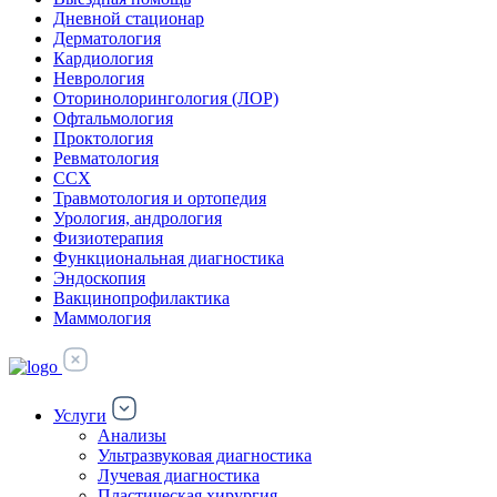
Дневной стационар
Дерматология
Кардиология
Неврология
Оторинолорингология (ЛОР)
Офтальмология
Проктология
Ревматология
ССХ
Травмотология и ортопедия
Урология, андрология
Физиотерапия
Функциональная диагностика
Эндоскопия
Вакцинопрофилактика
Маммология
Услуги
Анализы
Ультразвуковая диагностика
Лучевая диагностика
Пластическая хирургия