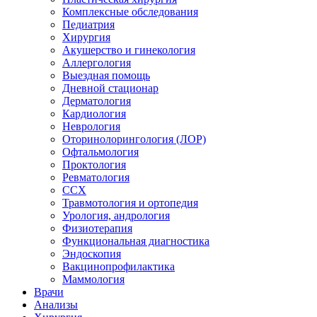
Комплексные обследования
Педиатрия
Хирургия
Акушерство и гинекология
Аллергология
Выездная помощь
Дневной стационар
Дерматология
Кардиология
Неврология
Оторинолорингология (ЛОР)
Офтальмология
Проктология
Ревматология
ССХ
Травмотология и ортопедия
Урология, андрология
Физиотерапия
Функциональная диагностика
Эндоскопия
Вакцинопрофилактика
Маммология
Врачи
Анализы