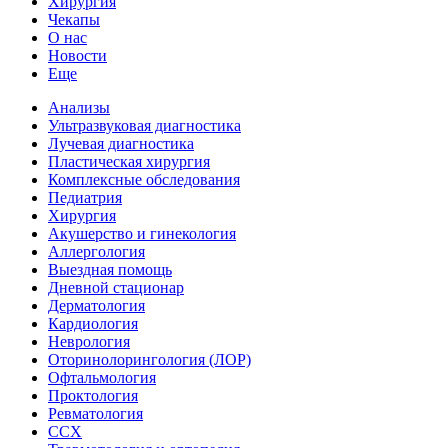
Хирургия
Чекапы
О нас
Новости
Еще
Анализы
Ультразвуковая диагностика
Лучевая диагностика
Пластическая хирургия
Комплексные обследования
Педиатрия
Хирургия
Акушерство и гинекология
Аллергология
Выездная помощь
Дневной стационар
Дерматология
Кардиология
Неврология
Оторинолорингология (ЛОР)
Офтальмология
Проктология
Ревматология
ССХ