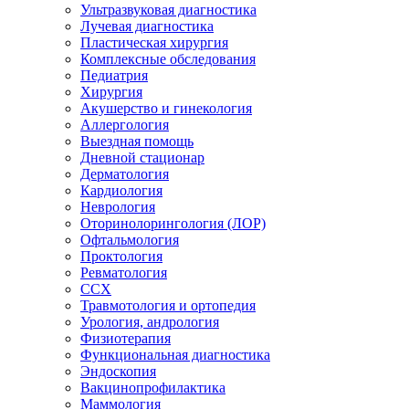
Ультразвуковая диагностика
Лучевая диагностика
Пластическая хирургия
Комплексные обследования
Педиатрия
Хирургия
Акушерство и гинекология
Аллергология
Выездная помощь
Дневной стационар
Дерматология
Кардиология
Неврология
Оторинолорингология (ЛОР)
Офтальмология
Проктология
Ревматология
ССХ
Травмотология и ортопедия
Урология, андрология
Физиотерапия
Функциональная диагностика
Эндоскопия
Вакцинопрофилактика
Маммология