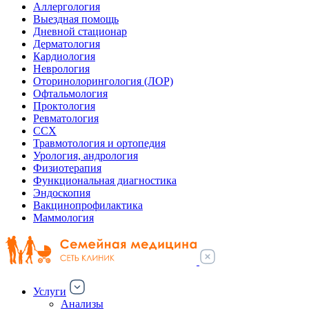
Аллергология
Выездная помощь
Дневной стационар
Дерматология
Кардиология
Неврология
Оторинолорингология (ЛОР)
Офтальмология
Проктология
Ревматология
ССХ
Травмотология и ортопедия
Урология, андрология
Физиотерапия
Функциональная диагностика
Эндоскопия
Вакцинопрофилактика
Маммология
Услуги
Анализы