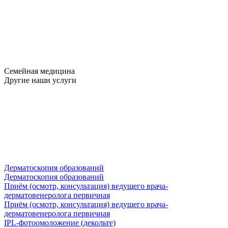
Семейная медицина
Другие наши услуги
Дерматоскопия образований
Дерматоскопия образований
Приём (осмотр, консультация) ведущего врача-
дерматовенеролога первичная
Приём (осмотр, консультация) ведущего врача-
дерматовенеролога первичная
IPL-фотоомоложение (декольте)