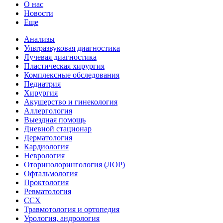
О нас
Новости
Еще
Анализы
Ультразвуковая диагностика
Лучевая диагностика
Пластическая хирургия
Комплексные обследования
Педиатрия
Хирургия
Акушерство и гинекология
Аллергология
Выездная помощь
Дневной стационар
Дерматология
Кардиология
Неврология
Оторинолорингология (ЛОР)
Офтальмология
Проктология
Ревматология
ССХ
Травмотология и ортопедия
Урология, андрология