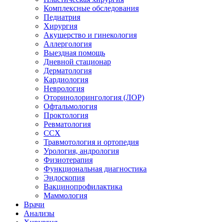
Комплексные обследования
Педиатрия
Хирургия
Акушерство и гинекология
Аллергология
Выездная помощь
Дневной стационар
Дерматология
Кардиология
Неврология
Оторинолорингология (ЛОР)
Офтальмология
Проктология
Ревматология
ССХ
Травмотология и ортопедия
Урология, андрология
Физиотерапия
Функциональная диагностика
Эндоскопия
Вакцинопрофилактика
Маммология
Врачи
Анализы