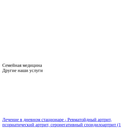
Семейная медицина
Другие наши услуги
Лечение в дневном стационаре - Ревматойдный артрит,
псориатический артрит, серонегативный спондилоартрит (1