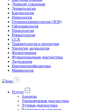
Дневной стационар
Дерматология
Кардиология
Неврология
Оторинолорингология (ЛОР)
Офтальмология
Проктология
Ревматология
ССХ
Травмотология и ортопедия
Урология, андрология
Физиотерапия
Функциональная диагностика
Эндоскопия
Вакцинопрофилактика
Маммология
Услуги
Анализы
Ультразвуковая диагностика
Лучевая диагностика
Пластическая хирургия