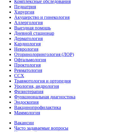
Комплексные обследования
Педиатрия
Хирургия
Акушерство и гинекология
Аллергология
Выездная помощь
Дневной стационар
Дерматология
Кардиология
Неврология
Оторинолорингология (ЛОР)
Офтальмология
Проктология
Ревматология
ССХ
Травмотология и ортопедия
Урология, андрология
Физиотерапия
Функциональная диагностика
Эндоскопия
Вакцинопрофилактика
Маммология
Вакансии
Часто задаваемые вопросы