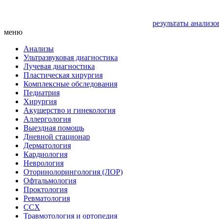
результаты анализо
меню
Анализы
Ультразвуковая диагностика
Лучевая диагностика
Пластическая хирургия
Комплексные обследования
Педиатрия
Хирургия
Акушерство и гинекология
Аллергология
Выездная помощь
Дневной стационар
Дерматология
Кардиология
Неврология
Оторинолорингология (ЛОР)
Офтальмология
Проктология
Ревматология
ССХ
Травмотология и ортопедия