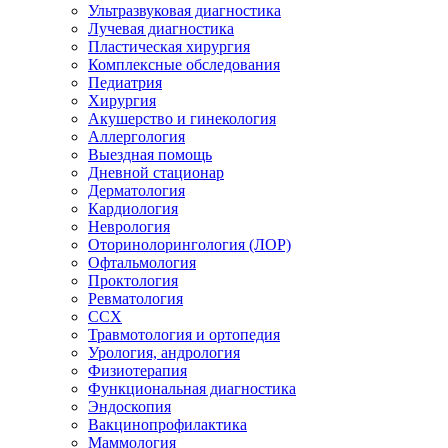
Ультразвуковая диагностика
Лучевая диагностика
Пластическая хирургия
Комплексные обследования
Педиатрия
Хирургия
Акушерство и гинекология
Аллергология
Выездная помощь
Дневной стационар
Дерматология
Кардиология
Неврология
Оторинолорингология (ЛОР)
Офтальмология
Проктология
Ревматология
ССХ
Травмотология и ортопедия
Урология, андрология
Физиотерапия
Функциональная диагностика
Эндоскопия
Вакцинопрофилактика
Маммология