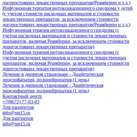
догоростоящих лекарственных препаратов(Реамберин и т.д.)
Инфузионная терпатия интоксикационного синдрома у детей
(с учетом стоимсти расходных материалов и стоимости
лекарственных препаратов, за исключением стоимости
догоростоящих лекарственных препаратов(Реамберин и т.д.)
Инфузионная терапия интоксикационного синдрома (с
учетом расходных материалов и стоимости лекарственных
препаратов, включая Реамберин, за исключением стоимости
дорогостоящих лекарственных препаратов)
Инфузионная терапия интоксикационного синдрома (с
учетом расходных материалов и стоимости лекарственных
препаратов, включая Реамберин, за исключением стоимости
дорогостоящих лекарственных препаратов)
Лечение в дневном стационаре - Диабетическая
энцелофапатия, полинейропатия (1 день)
Лечение в дневном стационаре - Диабетическая
энцелофапатия, полинейропатия (1 день)
Контактный центр
+7(8672) 77-03-03
Для пациентов
info@sm15.ru
Для партнеров
info@sm15.ru