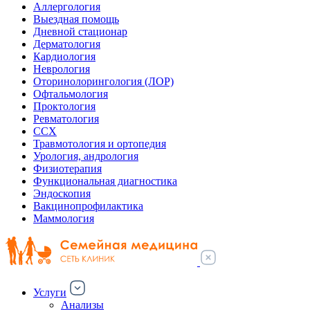
Аллергология
Выездная помощь
Дневной стационар
Дерматология
Кардиология
Неврология
Оторинолорингология (ЛОР)
Офтальмология
Проктология
Ревматология
ССХ
Травмотология и ортопедия
Урология, андрология
Физиотерапия
Функциональная диагностика
Эндоскопия
Вакцинопрофилактика
Маммология
Услуги
Анализы