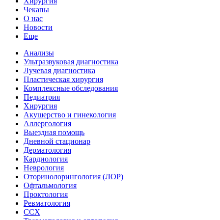
Хирургия
Чекапы
О нас
Новости
Еще
Анализы
Ультразвуковая диагностика
Лучевая диагностика
Пластическая хирургия
Комплексные обследования
Педиатрия
Хирургия
Акушерство и гинекология
Аллергология
Выездная помощь
Дневной стационар
Дерматология
Кардиология
Неврология
Оторинолорингология (ЛОР)
Офтальмология
Проктология
Ревматология
ССХ