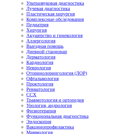
Ультразвуковая диагностика
Лучевая диагностика
Пластическая хирургия
Комплексные обследования
Педиатрия
Хирургия
Акушерство и гинекология
Аллергология
Выездная помощь
Дневной стационар
Дерматология
Кардиология
Неврология
Оторинолорингология (ЛОР)
Офтальмология
Проктология
Ревматология
ССХ
Травмотология и ортопедия
Урология, андрология
Физиотерапия
Функциональная диагностика
Эндоскопия
Вакцинопрофилактика
Маммология