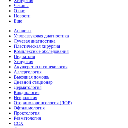
Хирургия
Чекапы
О нас
Новости
Еще
Анализы
Ультразвуковая диагностика
Лучевая диагностика
Пластическая хирургия
Комплексные обследования
Педиатрия
Хирургия
Акушерство и гинекология
Аллергология
Выездная помощь
Дневной стационар
Дерматология
Кардиология
Неврология
Оторинолорингология (ЛОР)
Офтальмология
Проктология
Ревматология
ССХ