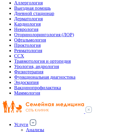
Аллергология
Выездная помощь
Дневной стационар
Дерматология
Кардиология
Неврология
Оторинолорингология (ЛОР)
Офтальмология
Проктология
Ревматология
ССХ
Травмотология и ортопедия
Урология, андрология
Физиотерапия
Функциональная диагностика
Эндоскопия
Вакцинопрофилактика
Маммология
Услуги
Анализы