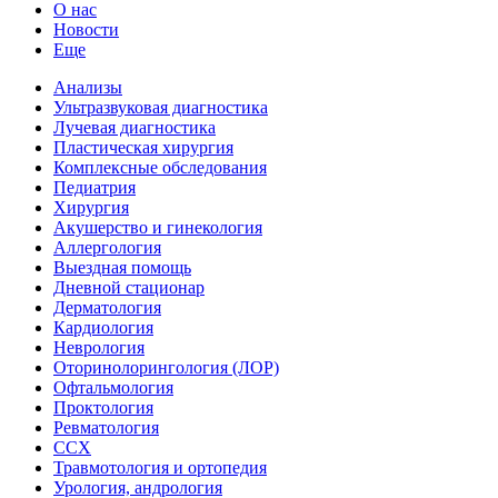
О нас
Новости
Еще
Анализы
Ультразвуковая диагностика
Лучевая диагностика
Пластическая хирургия
Комплексные обследования
Педиатрия
Хирургия
Акушерство и гинекология
Аллергология
Выездная помощь
Дневной стационар
Дерматология
Кардиология
Неврология
Оторинолорингология (ЛОР)
Офтальмология
Проктология
Ревматология
ССХ
Травмотология и ортопедия
Урология, андрология