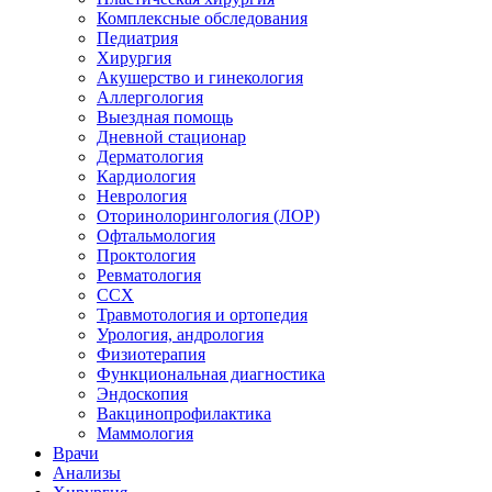
Комплексные обследования
Педиатрия
Хирургия
Акушерство и гинекология
Аллергология
Выездная помощь
Дневной стационар
Дерматология
Кардиология
Неврология
Оторинолорингология (ЛОР)
Офтальмология
Проктология
Ревматология
ССХ
Травмотология и ортопедия
Урология, андрология
Физиотерапия
Функциональная диагностика
Эндоскопия
Вакцинопрофилактика
Маммология
Врачи
Анализы