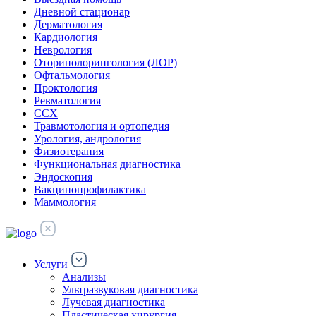
Дневной стационар
Дерматология
Кардиология
Неврология
Оторинолорингология (ЛОР)
Офтальмология
Проктология
Ревматология
ССХ
Травмотология и ортопедия
Урология, андрология
Физиотерапия
Функциональная диагностика
Эндоскопия
Вакцинопрофилактика
Маммология
Услуги
Анализы
Ультразвуковая диагностика
Лучевая диагностика
Пластическая хирургия