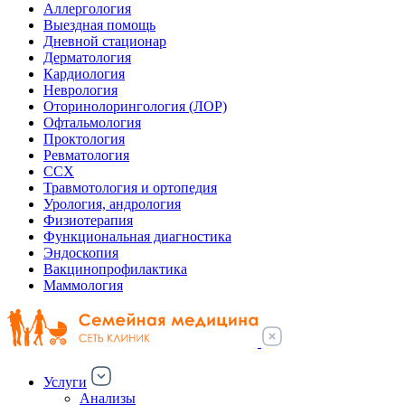
Аллергология
Выездная помощь
Дневной стационар
Дерматология
Кардиология
Неврология
Оторинолорингология (ЛОР)
Офтальмология
Проктология
Ревматология
ССХ
Травмотология и ортопедия
Урология, андрология
Физиотерапия
Функциональная диагностика
Эндоскопия
Вакцинопрофилактика
Маммология
Услуги
Анализы