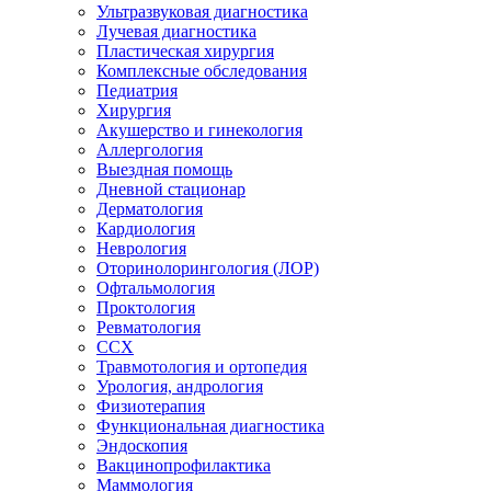
Ультразвуковая диагностика
Лучевая диагностика
Пластическая хирургия
Комплексные обследования
Педиатрия
Хирургия
Акушерство и гинекология
Аллергология
Выездная помощь
Дневной стационар
Дерматология
Кардиология
Неврология
Оторинолорингология (ЛОР)
Офтальмология
Проктология
Ревматология
ССХ
Травмотология и ортопедия
Урология, андрология
Физиотерапия
Функциональная диагностика
Эндоскопия
Вакцинопрофилактика
Маммология