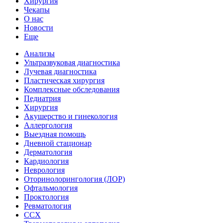
Хирургия
Чекапы
О нас
Новости
Еще
Анализы
Ультразвуковая диагностика
Лучевая диагностика
Пластическая хирургия
Комплексные обследования
Педиатрия
Хирургия
Акушерство и гинекология
Аллергология
Выездная помощь
Дневной стационар
Дерматология
Кардиология
Неврология
Оторинолорингология (ЛОР)
Офтальмология
Проктология
Ревматология
ССХ