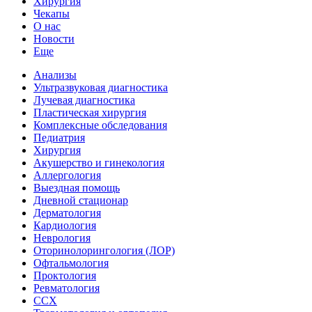
Хирургия
Чекапы
О нас
Новости
Еще
Анализы
Ультразвуковая диагностика
Лучевая диагностика
Пластическая хирургия
Комплексные обследования
Педиатрия
Хирургия
Акушерство и гинекология
Аллергология
Выездная помощь
Дневной стационар
Дерматология
Кардиология
Неврология
Оторинолорингология (ЛОР)
Офтальмология
Проктология
Ревматология
ССХ