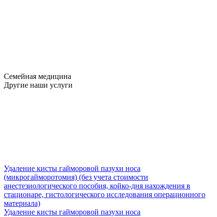
Семейная медицина
Другие наши услуги
Удаление кисты гайморовой пазухи носа
(микрогайморотомия) (без учета стоимости
анестезиологического пособия, койко-дня нахождения в
стационаре, гистологического исследования операционного
материала)
Удаление кисты гайморовой пазухи носа