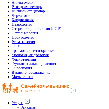
Аллергология
Выездная помощь
Дневной стационар
Дерматология
Кардиология
Неврология
Оторинолорингология (ЛОР)
Офтальмология
Проктология
Ревматология
ССХ
Травмотология и ортопедия
Урология, андрология
Физиотерапия
Функциональная диагностика
Эндоскопия
Вакцинопрофилактика
Маммология
Услуги
Анализы