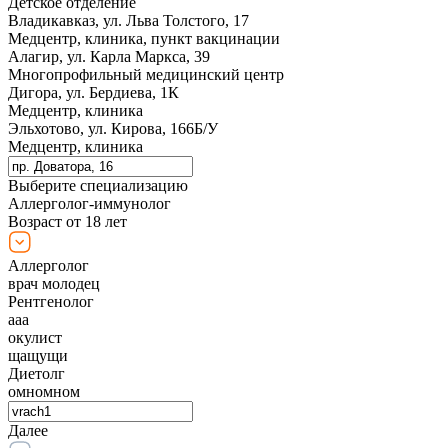
Детское отделение
Владикавказ, ул. Льва Толстого, 17
Медцентр, клиника, пункт вакцинации
Алагир, ул. Карла Маркса, 39
Многопрофильный медицинский центр
Дигора, ул. Бердиева, 1К
Медцентр, клиника
Эльхотово, ул. Кирова, 166Б/У
Медцентр, клиника
Выберите специализацию
Аллерголог-иммунолог
Возраст от 18 лет
Аллерголог
врач молодец
Рентгенолог
ааа
окулист
щащущи
Диетолг
омномном
Далее