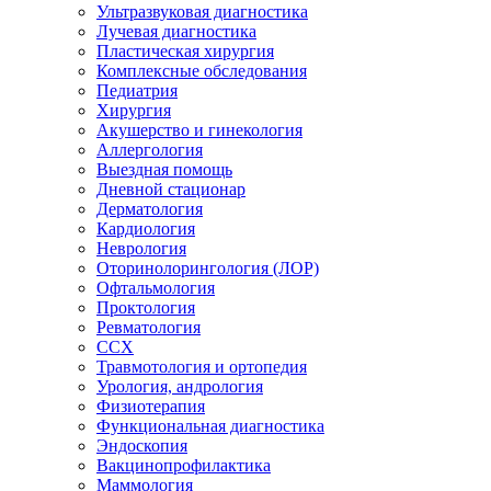
Ультразвуковая диагностика
Лучевая диагностика
Пластическая хирургия
Комплексные обследования
Педиатрия
Хирургия
Акушерство и гинекология
Аллергология
Выездная помощь
Дневной стационар
Дерматология
Кардиология
Неврология
Оторинолорингология (ЛОР)
Офтальмология
Проктология
Ревматология
ССХ
Травмотология и ортопедия
Урология, андрология
Физиотерапия
Функциональная диагностика
Эндоскопия
Вакцинопрофилактика
Маммология