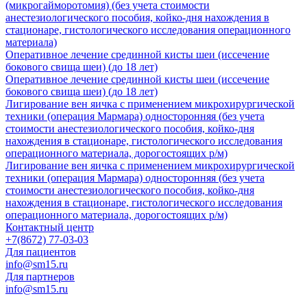
(микрогайморотомия) (без учета стоимости
анестезиологического пособия, койко-дня нахождения в
стационаре, гистологического исследования операционного
материала)
Оперативное лечение срединной кисты шеи (иссечение
бокового свища шеи) (до 18 лет)
Оперативное лечение срединной кисты шеи (иссечение
бокового свища шеи) (до 18 лет)
Лигирование вен яичка с применением микрохирургической
техники (операция Мармара) односторонняя (без учета
стоимости анестезиологического пособия, койко-дня
нахождения в стационаре, гистологического исследования
операционного материала, дорогостоящих р/м)
Лигирование вен яичка с применением микрохирургической
техники (операция Мармара) односторонняя (без учета
стоимости анестезиологического пособия, койко-дня
нахождения в стационаре, гистологического исследования
операционного материала, дорогостоящих р/м)
Контактный центр
+7(8672) 77-03-03
Для пациентов
info@sm15.ru
Для партнеров
info@sm15.ru