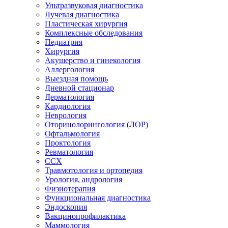
Ультразвуковая диагностика
Лучевая диагностика
Пластическая хирургия
Комплексные обследования
Педиатрия
Хирургия
Акушерство и гинекология
Аллергология
Выездная помощь
Дневной стационар
Дерматология
Кардиология
Неврология
Оторинолорингология (ЛОР)
Офтальмология
Проктология
Ревматология
ССХ
Травмотология и ортопедия
Урология, андрология
Физиотерапия
Функциональная диагностика
Эндоскопия
Вакцинопрофилактика
Маммология