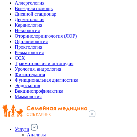
Аллергология
Выездная помощь
Дневной стационар
Дерматология
Кардиология
Неврология
Оторинолорингология (ЛОР)
Офтальмология
Проктология
Ревматология
ССХ
Травмотология и ортопедия
Урология, андрология
Физиотерапия
Функциональная диагностика
Эндоскопия
Вакцинопрофилактика
Маммология
Услуги
Анализы