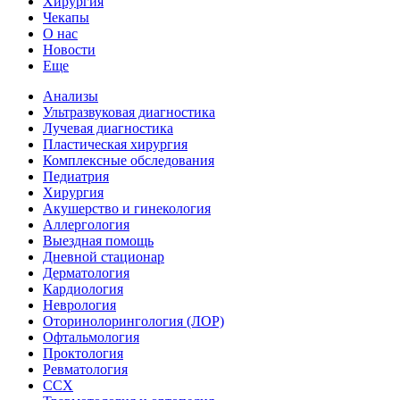
Хирургия
Чекапы
О нас
Новости
Еще
Анализы
Ультразвуковая диагностика
Лучевая диагностика
Пластическая хирургия
Комплексные обследования
Педиатрия
Хирургия
Акушерство и гинекология
Аллергология
Выездная помощь
Дневной стационар
Дерматология
Кардиология
Неврология
Оторинолорингология (ЛОР)
Офтальмология
Проктология
Ревматология
ССХ