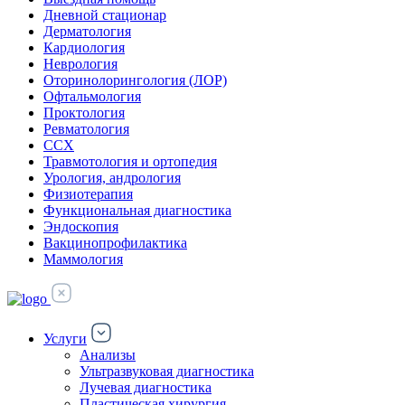
Дневной стационар
Дерматология
Кардиология
Неврология
Оторинолорингология (ЛОР)
Офтальмология
Проктология
Ревматология
ССХ
Травмотология и ортопедия
Урология, андрология
Физиотерапия
Функциональная диагностика
Эндоскопия
Вакцинопрофилактика
Маммология
Услуги
Анализы
Ультразвуковая диагностика
Лучевая диагностика
Пластическая хирургия