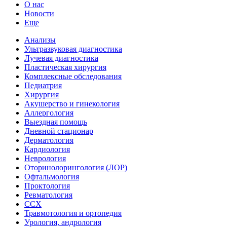
О нас
Новости
Еще
Анализы
Ультразвуковая диагностика
Лучевая диагностика
Пластическая хирургия
Комплексные обследования
Педиатрия
Хирургия
Акушерство и гинекология
Аллергология
Выездная помощь
Дневной стационар
Дерматология
Кардиология
Неврология
Оторинолорингология (ЛОР)
Офтальмология
Проктология
Ревматология
ССХ
Травмотология и ортопедия
Урология, андрология