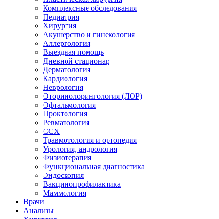
Комплексные обследования
Педиатрия
Хирургия
Акушерство и гинекология
Аллергология
Выездная помощь
Дневной стационар
Дерматология
Кардиология
Неврология
Оторинолорингология (ЛОР)
Офтальмология
Проктология
Ревматология
ССХ
Травмотология и ортопедия
Урология, андрология
Физиотерапия
Функциональная диагностика
Эндоскопия
Вакцинопрофилактика
Маммология
Врачи
Анализы