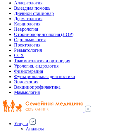
Аллергология
Выездная помощь
Дневной стационар
Дерматология
Кардиология
Неврология
Оторинолорингология (ЛОР)
Офтальмология
Проктология
Ревматология
ССХ
Травмотология и ортопедия
Урология, андрология
Физиотерапия
Функциональная диагностика
Эндоскопия
Вакцинопрофилактика
Маммология
Услуги
Анализы