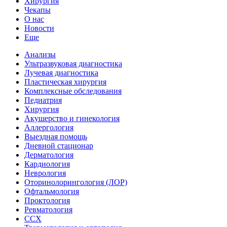
Хирургия
Чекапы
О нас
Новости
Еще
Анализы
Ультразвуковая диагностика
Лучевая диагностика
Пластическая хирургия
Комплексные обследования
Педиатрия
Хирургия
Акушерство и гинекология
Аллергология
Выездная помощь
Дневной стационар
Дерматология
Кардиология
Неврология
Оторинолорингология (ЛОР)
Офтальмология
Проктология
Ревматология
ССХ