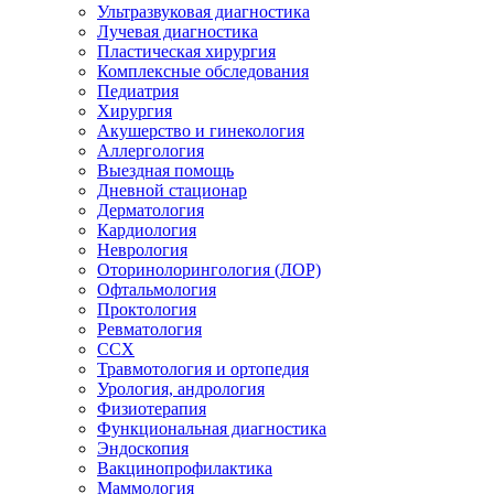
Ультразвуковая диагностика
Лучевая диагностика
Пластическая хирургия
Комплексные обследования
Педиатрия
Хирургия
Акушерство и гинекология
Аллергология
Выездная помощь
Дневной стационар
Дерматология
Кардиология
Неврология
Оторинолорингология (ЛОР)
Офтальмология
Проктология
Ревматология
ССХ
Травмотология и ортопедия
Урология, андрология
Физиотерапия
Функциональная диагностика
Эндоскопия
Вакцинопрофилактика
Маммология