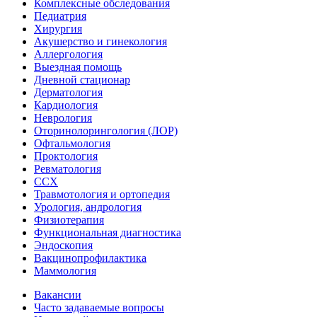
Комплексные обследования
Педиатрия
Хирургия
Акушерство и гинекология
Аллергология
Выездная помощь
Дневной стационар
Дерматология
Кардиология
Неврология
Оторинолорингология (ЛОР)
Офтальмология
Проктология
Ревматология
ССХ
Травмотология и ортопедия
Урология, андрология
Физиотерапия
Функциональная диагностика
Эндоскопия
Вакцинопрофилактика
Маммология
Вакансии
Часто задаваемые вопросы