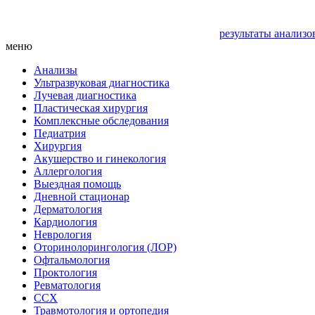
результаты анализо
меню
Анализы
Ультразвуковая диагностика
Лучевая диагностика
Пластическая хирургия
Комплексные обследования
Педиатрия
Хирургия
Акушерство и гинекология
Аллергология
Выездная помощь
Дневной стационар
Дерматология
Кардиология
Неврология
Оторинолорингология (ЛОР)
Офтальмология
Проктология
Ревматология
ССХ
Травмотология и ортопедия