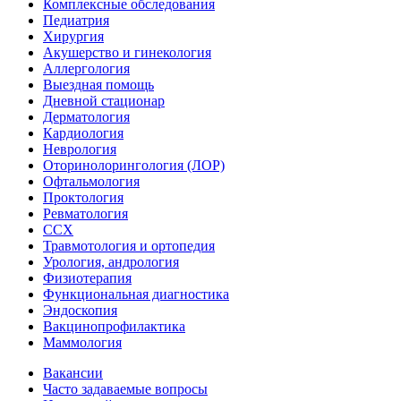
Комплексные обследования
Педиатрия
Хирургия
Акушерство и гинекология
Аллергология
Выездная помощь
Дневной стационар
Дерматология
Кардиология
Неврология
Оторинолорингология (ЛОР)
Офтальмология
Проктология
Ревматология
ССХ
Травмотология и ортопедия
Урология, андрология
Физиотерапия
Функциональная диагностика
Эндоскопия
Вакцинопрофилактика
Маммология
Вакансии
Часто задаваемые вопросы