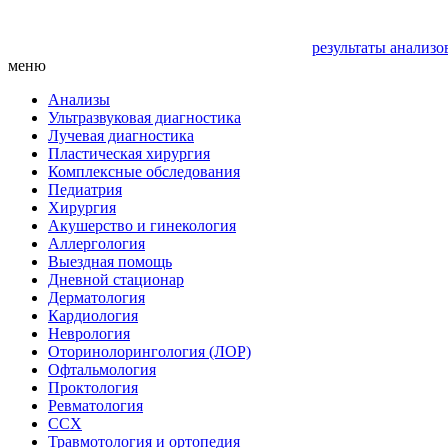
результаты анализо
меню
Анализы
Ультразвуковая диагностика
Лучевая диагностика
Пластическая хирургия
Комплексные обследования
Педиатрия
Хирургия
Акушерство и гинекология
Аллергология
Выездная помощь
Дневной стационар
Дерматология
Кардиология
Неврология
Оторинолорингология (ЛОР)
Офтальмология
Проктология
Ревматология
ССХ
Травмотология и ортопедия