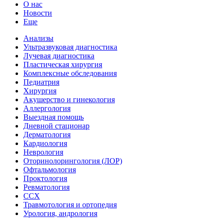
О нас
Новости
Еще
Анализы
Ультразвуковая диагностика
Лучевая диагностика
Пластическая хирургия
Комплексные обследования
Педиатрия
Хирургия
Акушерство и гинекология
Аллергология
Выездная помощь
Дневной стационар
Дерматология
Кардиология
Неврология
Оторинолорингология (ЛОР)
Офтальмология
Проктология
Ревматология
ССХ
Травмотология и ортопедия
Урология, андрология