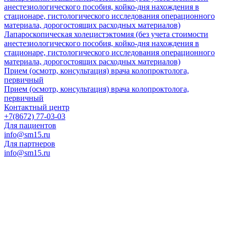
анестезиологического пособия, койко-дня нахождения в
стационаре, гистологического исследования операционного
материала, дорогостоящих расходных материалов)
Лапароскопическая холецистэктомия (без учета стоимости
анестезиологического пособия, койко-дня нахождения в
стационаре, гистологического исследования операционного
материала, дорогостоящих расходных материалов)
Прием (осмотр, консультация) врача колопроктолога,
первичный
Прием (осмотр, консультация) врача колопроктолога,
первичный
Контактный центр
+7(8672) 77-03-03
Для пациентов
info@sm15.ru
Для партнеров
info@sm15.ru