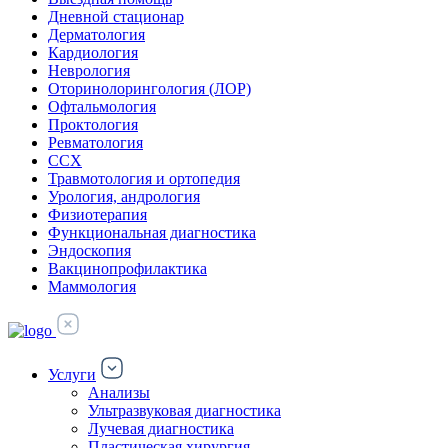
Дневной стационар
Дерматология
Кардиология
Неврология
Оторинолорингология (ЛОР)
Офтальмология
Проктология
Ревматология
ССХ
Травмотология и ортопедия
Урология, андрология
Физиотерапия
Функциональная диагностика
Эндоскопия
Вакцинопрофилактика
Маммология
Услуги
Анализы
Ультразвуковая диагностика
Лучевая диагностика
Пластическая хирургия