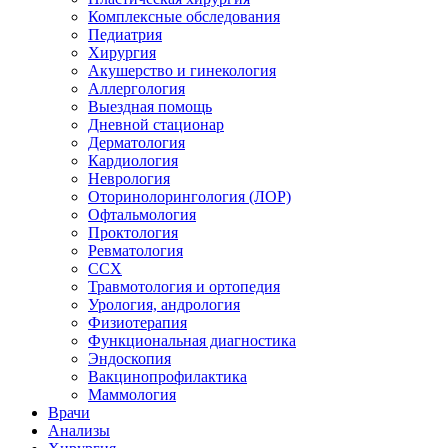
Комплексные обследования
Педиатрия
Хирургия
Акушерство и гинекология
Аллергология
Выездная помощь
Дневной стационар
Дерматология
Кардиология
Неврология
Оторинолорингология (ЛОР)
Офтальмология
Проктология
Ревматология
ССХ
Травмотология и ортопедия
Урология, андрология
Физиотерапия
Функциональная диагностика
Эндоскопия
Вакцинопрофилактика
Маммология
Врачи
Анализы