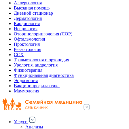
Аллергология
Выездная помощь
Дневной стационар
Дерматология
Кардиология
Неврология
Оторинолорингология (ЛОР)
Офтальмология
Проктология
Ревматология
ССХ
Травмотология и ортопедия
Урология, андрология
Физиотерапия
Функциональная диагностика
Эндоскопия
Вакцинопрофилактика
Маммология
Услуги
Анализы