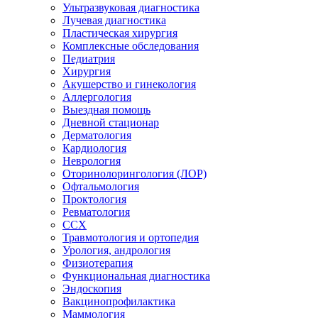
Ультразвуковая диагностика
Лучевая диагностика
Пластическая хирургия
Комплексные обследования
Педиатрия
Хирургия
Акушерство и гинекология
Аллергология
Выездная помощь
Дневной стационар
Дерматология
Кардиология
Неврология
Оторинолорингология (ЛОР)
Офтальмология
Проктология
Ревматология
ССХ
Травмотология и ортопедия
Урология, андрология
Физиотерапия
Функциональная диагностика
Эндоскопия
Вакцинопрофилактика
Маммология