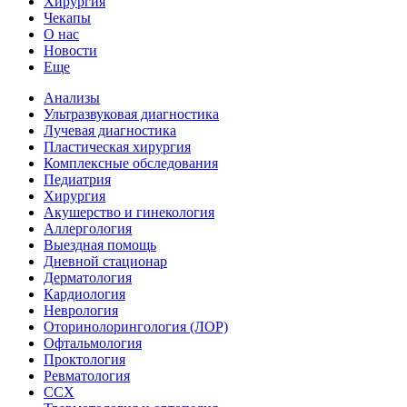
Хирургия
Чекапы
О нас
Новости
Еще
Анализы
Ультразвуковая диагностика
Лучевая диагностика
Пластическая хирургия
Комплексные обследования
Педиатрия
Хирургия
Акушерство и гинекология
Аллергология
Выездная помощь
Дневной стационар
Дерматология
Кардиология
Неврология
Оторинолорингология (ЛОР)
Офтальмология
Проктология
Ревматология
ССХ