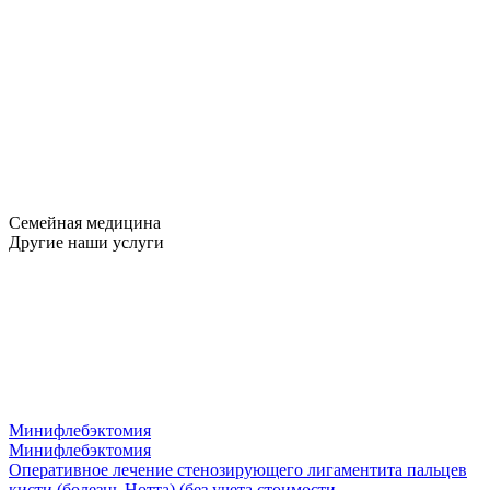
Семейная медицина
Другие наши услуги
Минифлебэктомия
Минифлебэктомия
Оперативное лечение стенозирующего лигаментита пальцев
кисти (болезнь Нотта) (без учета стоимости