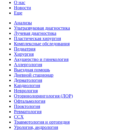
О нас
Новости
Еще
Анализы
Ультразвуковая диагностика
Лучевая диагностика
Пластическая хирургия
Комплексные обследования
Педиатрия
Хирургия
Акушерство и гинекология
Аллергология
Выездная помощь
Дневной стационар
Дерматология
Кардиология
Неврология
Оторинолорингология (ЛОР)
Офтальмология
Проктология
Ревматология
ССХ
Травмотология и ортопедия
Урология, андрология