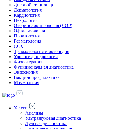
Дневной стационар
Дерматология
Кардиология
Неврология
Оторинолорингология (ЛОР)
Офтальмология
Проктология
Ревматология
ССХ
Травмотология и ортопедия
Урология, андрология
Физиотерапия
Функциональная диагностика
Эндоскопия
Вакцинопрофилактика
Маммология
Услуги
Анализы
Ультразвуковая диагностика
Лучевая диагностика
Пластическая хирургия