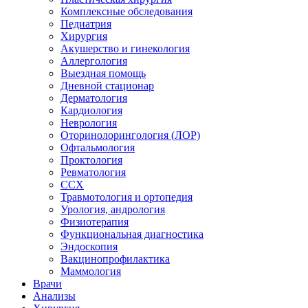
Комплексные обследования
Педиатрия
Хирургия
Акушерство и гинекология
Аллергология
Выездная помощь
Дневной стационар
Дерматология
Кардиология
Неврология
Оторинолорингология (ЛОР)
Офтальмология
Проктология
Ревматология
ССХ
Травмотология и ортопедия
Урология, андрология
Физиотерапия
Функциональная диагностика
Эндоскопия
Вакцинопрофилактика
Маммология
Врачи
Анализы