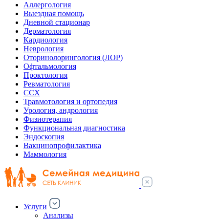
Аллергология
Выездная помощь
Дневной стационар
Дерматология
Кардиология
Неврология
Оторинолорингология (ЛОР)
Офтальмология
Проктология
Ревматология
ССХ
Травмотология и ортопедия
Урология, андрология
Физиотерапия
Функциональная диагностика
Эндоскопия
Вакцинопрофилактика
Маммология
Услуги
Анализы