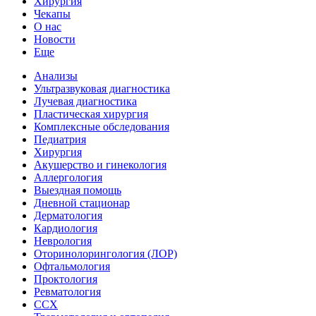
Хирургия
Чекапы
О нас
Новости
Еще
Анализы
Ультразвуковая диагностика
Лучевая диагностика
Пластическая хирургия
Комплексные обследования
Педиатрия
Хирургия
Акушерство и гинекология
Аллергология
Выездная помощь
Дневной стационар
Дерматология
Кардиология
Неврология
Оторинолорингология (ЛОР)
Офтальмология
Проктология
Ревматология
ССХ