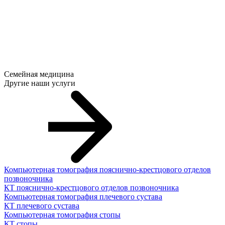
Семейная медицина
Другие наши услуги
Компьютерная томография пояснично-крестцового отделов
позвоночника
КТ пояснично-крестцового отделов позвоночника
Компьютерная томография плечевого сустава
КТ плечевого сустава
Компьютерная томография стопы
КТ стопы