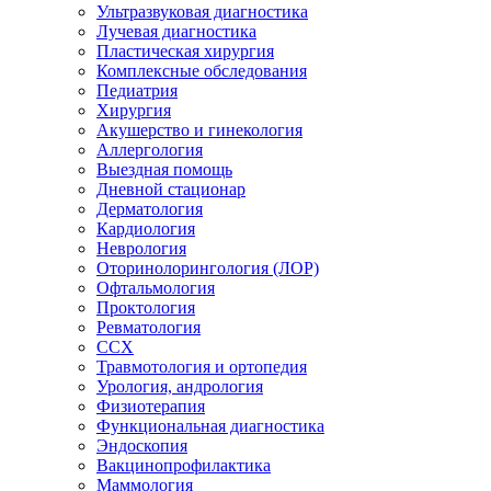
Ультразвуковая диагностика
Лучевая диагностика
Пластическая хирургия
Комплексные обследования
Педиатрия
Хирургия
Акушерство и гинекология
Аллергология
Выездная помощь
Дневной стационар
Дерматология
Кардиология
Неврология
Оторинолорингология (ЛОР)
Офтальмология
Проктология
Ревматология
ССХ
Травмотология и ортопедия
Урология, андрология
Физиотерапия
Функциональная диагностика
Эндоскопия
Вакцинопрофилактика
Маммология