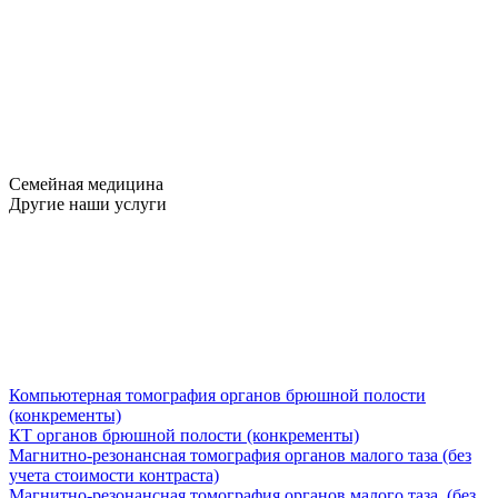
Семейная медицина
Другие наши услуги
Компьютерная томография органов брюшной полости
(конкременты)
КТ органов брюшной полости (конкременты)
Магнитно-резонансная томография органов малого таза (без
учета стоимости контраста)
Магнитно-резонансная томография органов малого таза (без