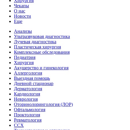
Хирургия
Чекапы
О нас
Новости
Еще
Анализы
Ультразвуковая диагностика
Лучевая диагностика
Пластическая хирургия
Комплексные обследования
Педиатрия
Хирургия
Акушерство и гинекология
Аллергология
Выездная помощь
Дневной стационар
Дерматология
Кардиология
Неврология
Оторинолорингология (ЛОР)
Офтальмология
Проктология
Ревматология
ССХ