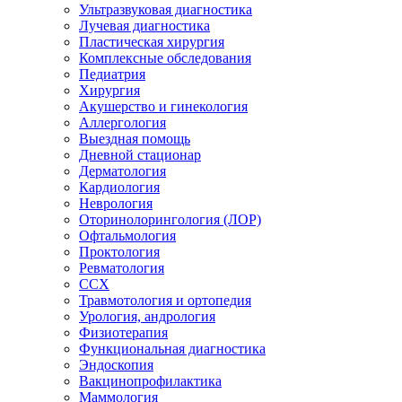
Ультразвуковая диагностика
Лучевая диагностика
Пластическая хирургия
Комплексные обследования
Педиатрия
Хирургия
Акушерство и гинекология
Аллергология
Выездная помощь
Дневной стационар
Дерматология
Кардиология
Неврология
Оторинолорингология (ЛОР)
Офтальмология
Проктология
Ревматология
ССХ
Травмотология и ортопедия
Урология, андрология
Физиотерапия
Функциональная диагностика
Эндоскопия
Вакцинопрофилактика
Маммология