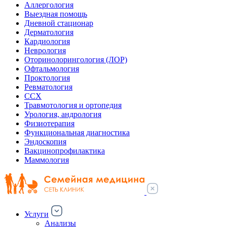
Аллергология
Выездная помощь
Дневной стационар
Дерматология
Кардиология
Неврология
Оторинолорингология (ЛОР)
Офтальмология
Проктология
Ревматология
ССХ
Травмотология и ортопедия
Урология, андрология
Физиотерапия
Функциональная диагностика
Эндоскопия
Вакцинопрофилактика
Маммология
Услуги
Анализы