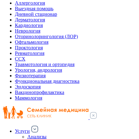
Аллергология
Выездная помощь
Дневной стационар
Дерматология
Кардиология
Неврология
Оторинолорингология (ЛОР)
Офтальмология
Проктология
Ревматология
ССХ
Травмотология и ортопедия
Урология, андрология
Физиотерапия
Функциональная диагностика
Эндоскопия
Вакцинопрофилактика
Маммология
Услуги
Анализы