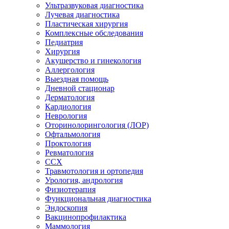
Ультразвуковая диагностика
Лучевая диагностика
Пластическая хирургия
Комплексные обследования
Педиатрия
Хирургия
Акушерство и гинекология
Аллергология
Выездная помощь
Дневной стационар
Дерматология
Кардиология
Неврология
Оторинолорингология (ЛОР)
Офтальмология
Проктология
Ревматология
ССХ
Травмотология и ортопедия
Урология, андрология
Физиотерапия
Функциональная диагностика
Эндоскопия
Вакцинопрофилактика
Маммология