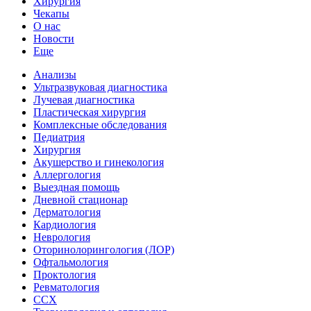
Хирургия
Чекапы
О нас
Новости
Еще
Анализы
Ультразвуковая диагностика
Лучевая диагностика
Пластическая хирургия
Комплексные обследования
Педиатрия
Хирургия
Акушерство и гинекология
Аллергология
Выездная помощь
Дневной стационар
Дерматология
Кардиология
Неврология
Оторинолорингология (ЛОР)
Офтальмология
Проктология
Ревматология
ССХ