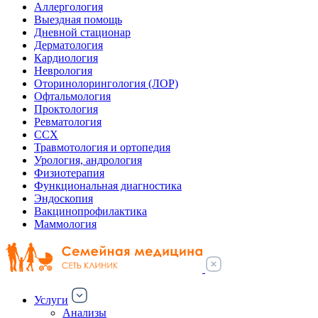
Аллергология
Выездная помощь
Дневной стационар
Дерматология
Кардиология
Неврология
Оторинолорингология (ЛОР)
Офтальмология
Проктология
Ревматология
ССХ
Травмотология и ортопедия
Урология, андрология
Физиотерапия
Функциональная диагностика
Эндоскопия
Вакцинопрофилактика
Маммология
Услуги
Анализы