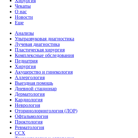
Хирургия
Чекапы
О нас
Новости
Еще
Анализы
Ультразвуковая диагностика
Лучевая диагностика
Пластическая хирургия
Комплексные обследования
Педиатрия
Хирургия
Акушерство и гинекология
Аллергология
Выездная помощь
Дневной стационар
Дерматология
Кардиология
Неврология
Оторинолорингология (ЛОР)
Офтальмология
Проктология
Ревматология
ССХ