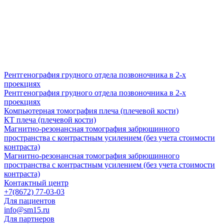
Рентгенография грудного отдела позвоночника в 2-х
проекциях
Рентгенография грудного отдела позвоночника в 2-х
проекциях
Компьютерная томография плеча (плечевой кости)
КТ плеча (плечевой кости)
Магнитно-резонансная томография забрюшинного
пространства с контрастным усилением (без учета стоимости
контраста)
Магнитно-резонансная томография забрюшинного
пространства с контрастным усилением (без учета стоимости
контраста)
Контактный центр
+7(8672) 77-03-03
Для пациентов
info@sm15.ru
Для партнеров