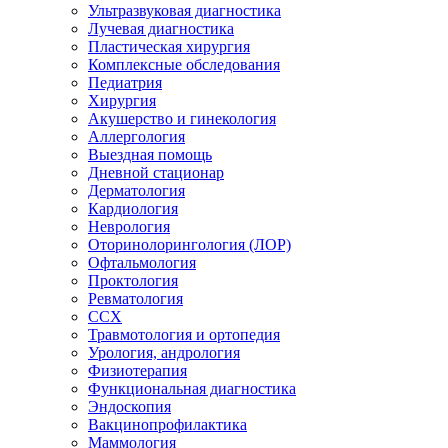
Ультразвуковая диагностика
Лучевая диагностика
Пластическая хирургия
Комплексные обследования
Педиатрия
Хирургия
Акушерство и гинекология
Аллергология
Выездная помощь
Дневной стационар
Дерматология
Кардиология
Неврология
Оторинолорингология (ЛОР)
Офтальмология
Проктология
Ревматология
ССХ
Травмотология и ортопедия
Урология, андрология
Физиотерапия
Функциональная диагностика
Эндоскопия
Вакцинопрофилактика
Маммология