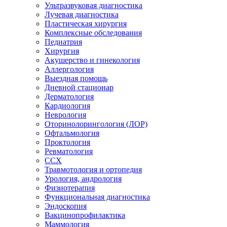
Ультразвуковая диагностика
Лучевая диагностика
Пластическая хирургия
Комплексные обследования
Педиатрия
Хирургия
Акушерство и гинекология
Аллергология
Выездная помощь
Дневной стационар
Дерматология
Кардиология
Неврология
Оторинолорингология (ЛОР)
Офтальмология
Проктология
Ревматология
ССХ
Травмотология и ортопедия
Урология, андрология
Физиотерапия
Функциональная диагностика
Эндоскопия
Вакцинопрофилактика
Маммология