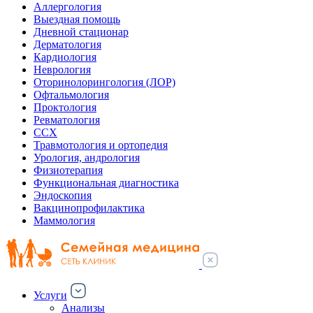
Аллергология
Выездная помощь
Дневной стационар
Дерматология
Кардиология
Неврология
Оторинолорингология (ЛОР)
Офтальмология
Проктология
Ревматология
ССХ
Травмотология и ортопедия
Урология, андрология
Физиотерапия
Функциональная диагностика
Эндоскопия
Вакцинопрофилактика
Маммология
Услуги
Анализы