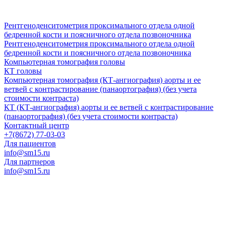
Рентгеноденситометрия проксимального отдела одной
бедренной кости и поясничного отдела позвоночника
Рентгеноденситометрия проксимального отдела одной
бедренной кости и поясничного отдела позвоночника
Компьютерная томография головы
КТ головы
Компьютерная томография (КТ-ангиография) аорты и ее
ветвей с контрастирование (панаортография) (без учета
стоимости контраста)
КТ (КТ-ангиография) аорты и ее ветвей с контрастирование
(панаортография) (без учета стоимости контраста)
Контактный центр
+7(8672) 77-03-03
Для пациентов
info@sm15.ru
Для партнеров
info@sm15.ru