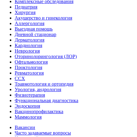
Комплексные обследования
Педиатрия
Хирургия
Акушерство и гинекология
Аллергология
Выездная помощь
Дневной стационар
Дерматология
Кардиология
Неврология
Оторинолорингология (ЛОР)
Офтальмология
Проктология
Ревматология
ССХ
Травмотология и ортопедия
Урология, андрология
Физиотерапия
Функциональная диагностика
Эндоскопия
Вакцинопрофилактика
Маммология
Вакансии
Часто задаваемые вопросы