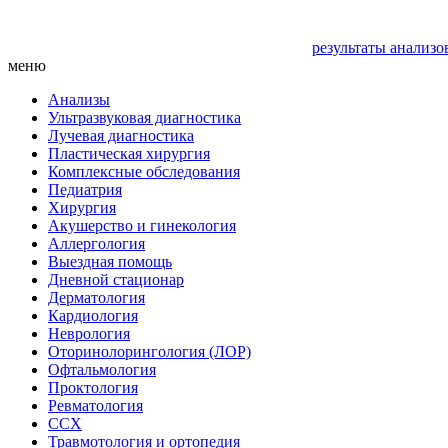
результаты анализо
меню
Анализы
Ультразвуковая диагностика
Лучевая диагностика
Пластическая хирургия
Комплексные обследования
Педиатрия
Хирургия
Акушерство и гинекология
Аллергология
Выездная помощь
Дневной стационар
Дерматология
Кардиология
Неврология
Оторинолорингология (ЛОР)
Офтальмология
Проктология
Ревматология
ССХ
Травмотология и ортопедия