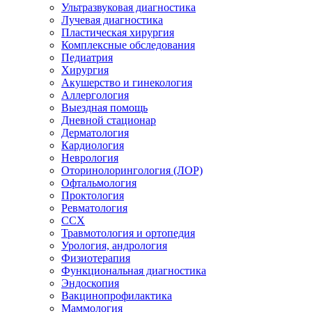
Ультразвуковая диагностика
Лучевая диагностика
Пластическая хирургия
Комплексные обследования
Педиатрия
Хирургия
Акушерство и гинекология
Аллергология
Выездная помощь
Дневной стационар
Дерматология
Кардиология
Неврология
Оторинолорингология (ЛОР)
Офтальмология
Проктология
Ревматология
ССХ
Травмотология и ортопедия
Урология, андрология
Физиотерапия
Функциональная диагностика
Эндоскопия
Вакцинопрофилактика
Маммология