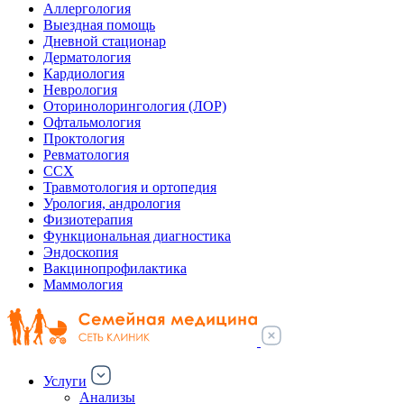
Аллергология
Выездная помощь
Дневной стационар
Дерматология
Кардиология
Неврология
Оторинолорингология (ЛОР)
Офтальмология
Проктология
Ревматология
ССХ
Травмотология и ортопедия
Урология, андрология
Физиотерапия
Функциональная диагностика
Эндоскопия
Вакцинопрофилактика
Маммология
Услуги
Анализы