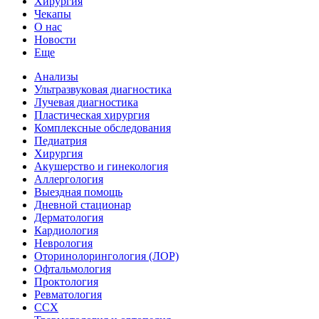
Хирургия
Чекапы
О нас
Новости
Еще
Анализы
Ультразвуковая диагностика
Лучевая диагностика
Пластическая хирургия
Комплексные обследования
Педиатрия
Хирургия
Акушерство и гинекология
Аллергология
Выездная помощь
Дневной стационар
Дерматология
Кардиология
Неврология
Оторинолорингология (ЛОР)
Офтальмология
Проктология
Ревматология
ССХ