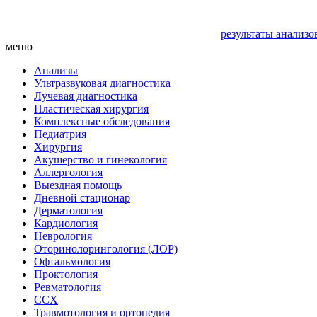
результаты анализо
меню
Анализы
Ультразвуковая диагностика
Лучевая диагностика
Пластическая хирургия
Комплексные обследования
Педиатрия
Хирургия
Акушерство и гинекология
Аллергология
Выездная помощь
Дневной стационар
Дерматология
Кардиология
Неврология
Оторинолорингология (ЛОР)
Офтальмология
Проктология
Ревматология
ССХ
Травмотология и ортопедия