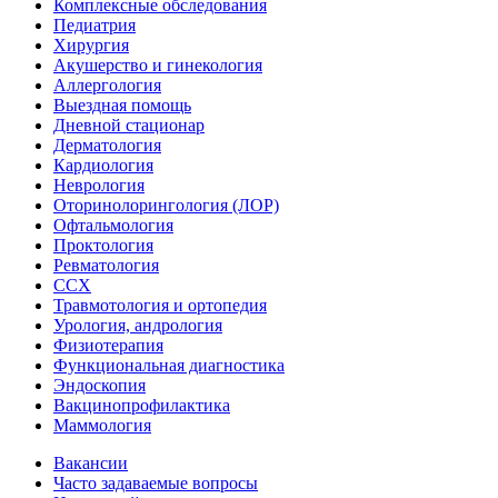
Комплексные обследования
Педиатрия
Хирургия
Акушерство и гинекология
Аллергология
Выездная помощь
Дневной стационар
Дерматология
Кардиология
Неврология
Оторинолорингология (ЛОР)
Офтальмология
Проктология
Ревматология
ССХ
Травмотология и ортопедия
Урология, андрология
Физиотерапия
Функциональная диагностика
Эндоскопия
Вакцинопрофилактика
Маммология
Вакансии
Часто задаваемые вопросы