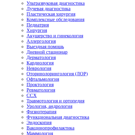
Ультразвуковая диагностика
Лучевая диагностика
Пластическая хирургия
Комплексные обследования
Педиатрия
Хирургия
Акушерство и гинекология
Аллергология
Выездная помощь
Дневной стационар
Дерматология
Кардиология
Неврология
Оторинолорингология (ЛОР)
Офтальмология
Проктология
Ревматология
ССХ
Травмотология и ортопедия
Урология, андрология
Физиотерапия
Функциональная диагностика
Эндоскопия
Вакцинопрофилактика
Маммология