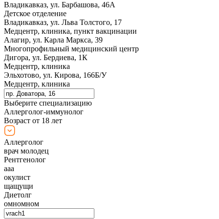
Владикавказ, ул. Барбашова, 46А
Детское отделение
Владикавказ, ул. Льва Толстого, 17
Медцентр, клиника, пункт вакцинации
Алагир, ул. Карла Маркса, 39
Многопрофильный медицинский центр
Дигора, ул. Бердиева, 1К
Медцентр, клиника
Эльхотово, ул. Кирова, 166Б/У
Медцентр, клиника
Выберите специализацию
Аллерголог-иммунолог
Возраст от 18 лет
Аллерголог
врач молодец
Рентгенолог
ааа
окулист
щащущи
Диетолг
омномном