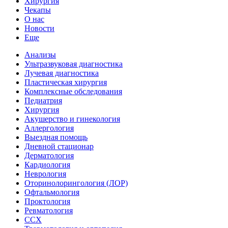
Хирургия
Чекапы
О нас
Новости
Еще
Анализы
Ультразвуковая диагностика
Лучевая диагностика
Пластическая хирургия
Комплексные обследования
Педиатрия
Хирургия
Акушерство и гинекология
Аллергология
Выездная помощь
Дневной стационар
Дерматология
Кардиология
Неврология
Оторинолорингология (ЛОР)
Офтальмология
Проктология
Ревматология
ССХ