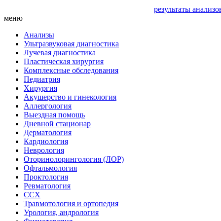
результаты анализо
меню
Анализы
Ультразвуковая диагностика
Лучевая диагностика
Пластическая хирургия
Комплексные обследования
Педиатрия
Хирургия
Акушерство и гинекология
Аллергология
Выездная помощь
Дневной стационар
Дерматология
Кардиология
Неврология
Оторинолорингология (ЛОР)
Офтальмология
Проктология
Ревматология
ССХ
Травмотология и ортопедия
Урология, андрология