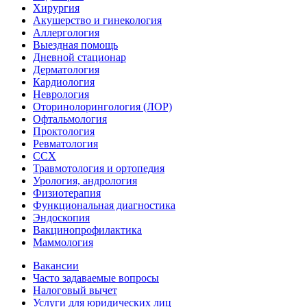
Хирургия
Акушерство и гинекология
Аллергология
Выездная помощь
Дневной стационар
Дерматология
Кардиология
Неврология
Оторинолорингология (ЛОР)
Офтальмология
Проктология
Ревматология
ССХ
Травмотология и ортопедия
Урология, андрология
Физиотерапия
Функциональная диагностика
Эндоскопия
Вакцинопрофилактика
Маммология
Вакансии
Часто задаваемые вопросы
Налоговый вычет
Услуги для юридических лиц